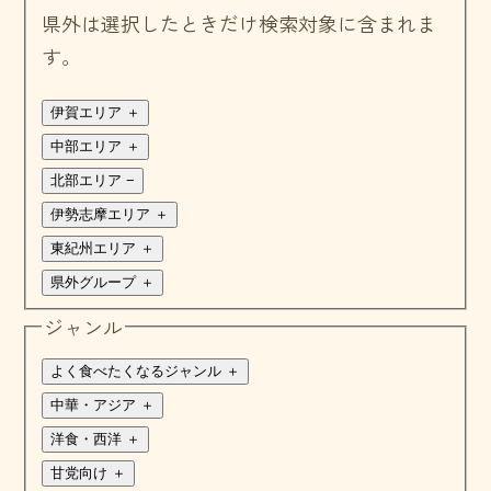
県外は選択したときだけ検索対象に含まれま
す。
伊賀エリア
＋
中部エリア
＋
北部エリア
−
伊勢志摩エリア
＋
東紀州エリア
＋
県外グループ
＋
ジャンル
よく食べたくなるジャンル
＋
中華・アジア
＋
洋食・西洋
＋
甘党向け
＋