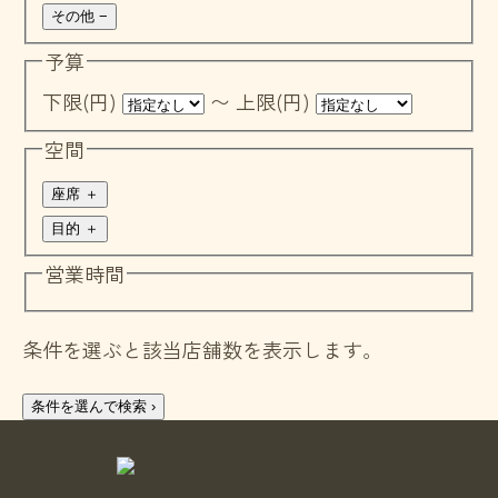
その他
−
予算
下限(円)
〜
上限(円)
空間
座席
＋
目的
＋
営業時間
条件を選ぶと該当店舗数を表示します。
条件を選んで検索
›