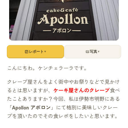
レポート
写真
▼
▼
こんにちわ。ケンチェラーラです。
クレープ屋さんをよく街中やお祭りなどで見かけ
るとは思いますが、
ケーキ屋さんのクレープ
食べ
たことありますか？今回、私は
伊勢市
明野にある
「
Apollon
アポロン
」にて格別に美味しいクレー
プを頂いたのでその
食レポ
をしたいと思います。