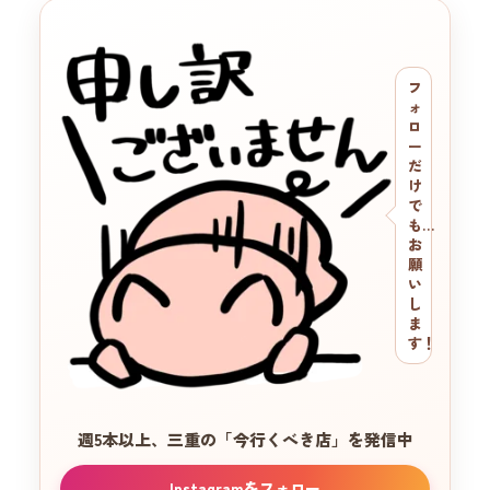
フ
ォ
ロ
ー
だ
け
で
も…
お
願
い
し
ま
す！
週5本以上、三重の
「今行くべき店」を発信中
Instagramをフォロー