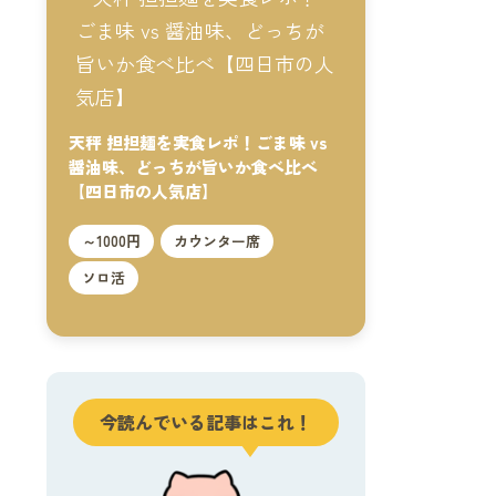
天秤 担担麺を実食レポ！ごま味 vs
醤油味、どっちが旨いか食べ比べ
【四日市の人気店】
～1000円
カウンター席
ソロ活
今読んでいる記事はこれ！