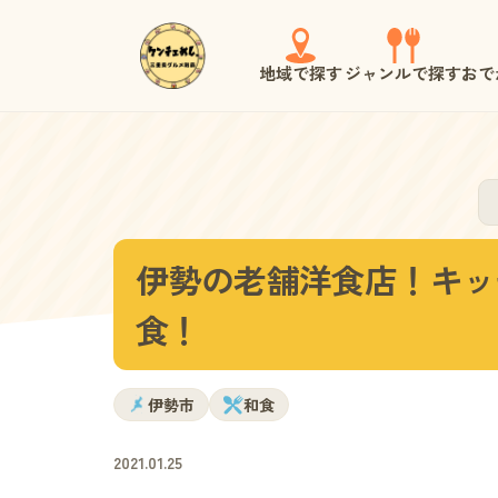
地域で探す
ジャンルで探す
おで
伊勢の老舗洋食店！キッ
食！
伊勢市
和食
2021.01.25