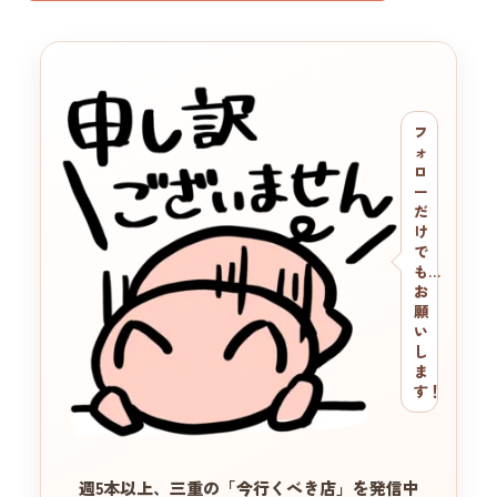
フ
ォ
ロ
ー
だ
け
で
も…
お
願
い
し
ま
す！
週5本以上、三重の
「今行くべき店」を発信中