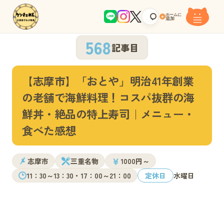
ホームに
+
追加
568
記事目
【志摩市】「おとや」明治41年創業
の老舗で海鮮料理！コスパ抜群の海
鮮丼・絶品の特上寿司｜メニュー・
食べた感想
￥
志摩市
三重名物
1000円～
11：30～13：30・17：00～21：00
定休日
水曜日