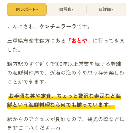
レポート
写真
詳細
▼
▼
▼
こんにちわ、
ケンチェラーラ
です。
三重県志摩市鵜方にある
「おとや」
に行ってきま
した。
鵜方駅のすぐ近くで100年以上営業を続ける老舗
の海鮮料理屋で、近海の海の幸を思う存分楽しむ
ことができます。
お手頃な丼や定食、ちょっと贅沢な寿司など海
鮮という海鮮料理なら何でも揃っています。
駅からのアクセスが良好なので、観光の際などに
是非ご了承くださいね。