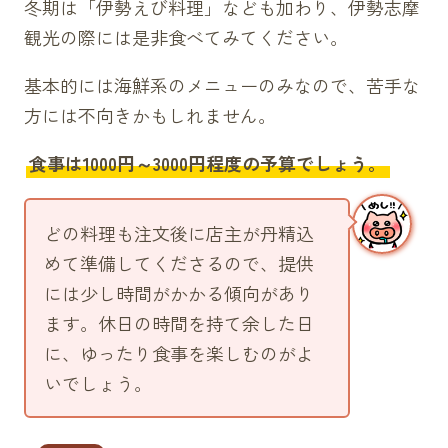
冬期は「伊勢えび料理」なども加わり、伊勢志摩
天ぷら定食（1870円）
観光の際には是非食べてみてください。
エビフライ定食（1870円）
てこね寿司（1870円）
基本的には海鮮系のメニューのみなので、苦手な
天ぷらおとや定食（1870円）
方には不向きかもしれません。
鉄火丼（1540円）
食事は1000円～3000円程度の予算でしょう。
海鮮丼（2970円）
秋おとや定食（1980円）
その他
どの料理も注文後に店主が丹精込
サザエ焼き（440円）
めて準備してくださるので、提供
カキ寿司（770円）
には少し時間がかかる傾向があり
カキ料理（1320円）
ます。休日の時間を持て余した日
に、ゆったり食事を楽しむのがよ
いでしょう。