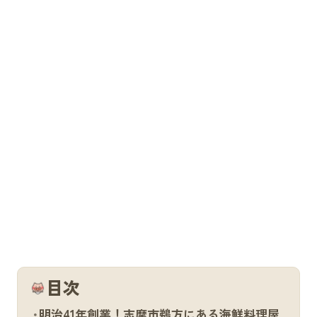
目次
明治41年創業！志摩市鵜方にある海鮮料理屋