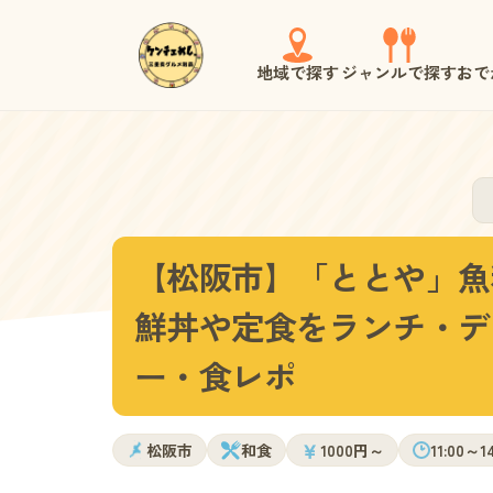
地域で探す
ジャンルで探す
おで
【松阪市】「ととや」魚
鮮丼や定食をランチ・デ
ー・食レポ
￥
松阪市
和食
1000円～
11:00～1