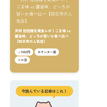
天秤 担担麺を実食レポ！ごま味 vs
醤油味、どっちが旨いか食べ比べ
【四日市の人気店】
～1000円
カウンター席
ソロ活
今読んでいる記事はこれ！