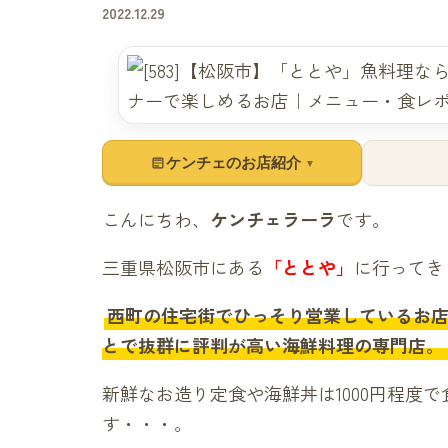
2022.12.29
ケンチェのお店紹介
▼
こんにちわ、
ケンチェラーラ
です。
三重県松阪市にある
「ととや」
に行ってき
西町の住宅街でひっそり営業しているお店
とで抜群に評判が高い海鮮料理の専門店。
新鮮なお造り定食や海鮮丼は1000円程度
す・・・。