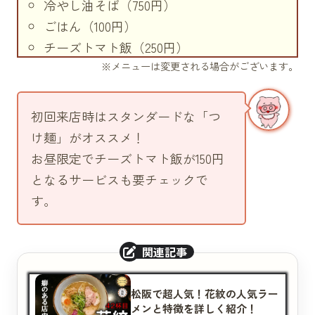
冷やし油そば（750円）
ごはん（100円）
チーズトマト飯（250円）
※メニューは変更される場合がございます。
トッピング
全部のせ（300円）
味玉（100円）
初回来店時はスタンダードな「つ
めんま（100円）
け麺」がオススメ！
チャーシュー（250円）
お昼限定でチーズトマト飯が150円
のり（100円）
となるサービスも要チェックで
ねぎ（100円）
す。
水餃子（150円）
松阪で超人気！花紋の人気ラー
メンと特徴を詳しく紹介！