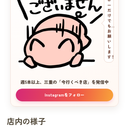
ー
だ
け
で
も…
お
願
い
し
ま
す！
週5本以上、三重の
「今行くべき店」を発信中
Instagramをフォロー
店内の様子