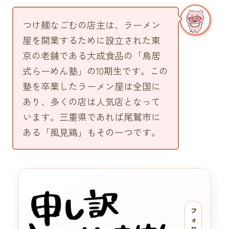
つけ麺なごむの店主は、ラーメン
屋を開業するために設立された東
京の老舗である大成食品の
「鳥居
式らーめん塾」
の10期生です。この
塾を卒業したラーメン屋は全国に
あり、多くの店は人気店となって
います。三重県であれば尾鷲市に
ある
「風見鶏」
もその一つです。
フ
ォ
ロ