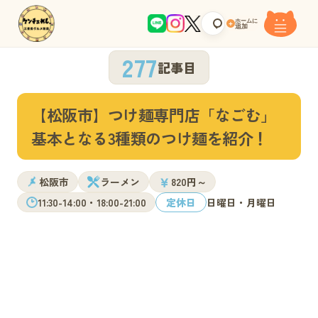
ホームに
+
追加
277
記事目
【松阪市】つけ麺専門店「なごむ」
基本となる3種類のつけ麺を紹介！
￥
松阪市
ラーメン
820円～
11:30-14:00・18:00-21:00
定休日
日曜日・月曜日