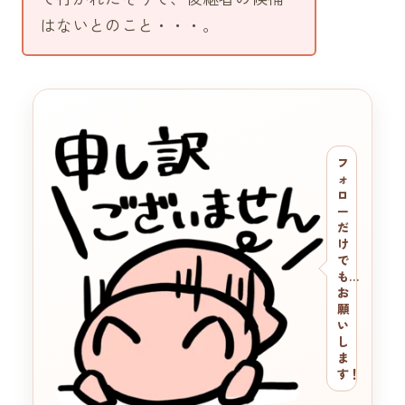
はないとのこと・・・。
フ
ォ
ロ
ー
だ
け
で
も…
お
願
い
し
ま
す！