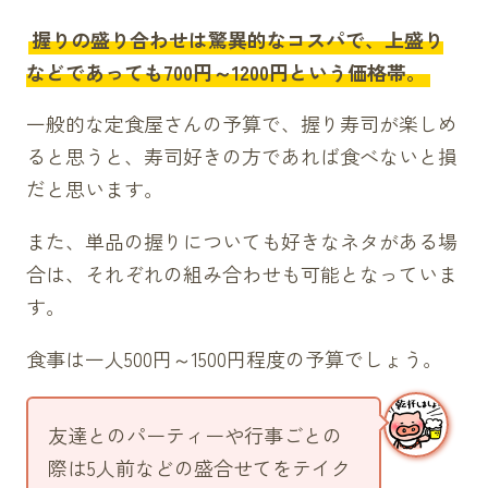
海鮮（800円）
握りの盛り合わせは驚異的なコスパで、上盛り
巻き寿司（中巻き）
などであっても700円～1200円という価格帯。
えび天（300円）
一般的な定食屋さんの予算で、握り寿司が楽しめ
鉄火（310円）
ると思うと、寿司好きの方であれば食べないと損
ネギトロ（310円）
だと思います。
シーチキン（280円）
穴胡（310円）
また、単品の握りについても好きなネタがある場
うな胡（330円）
合は、それぞれの組み合わせも可能となっていま
納豆（260円）
す。
サーモンマヨネーズ（320円）
食事は一人500円～1500円程度の予算でしょう。
巻き寿司（手巻き）
鉄火（160円）
友達とのパーティーや行事ごとの
シーチキン（150円）
際は5人前などの盛合せてをテイク
ネギトロ（160円）