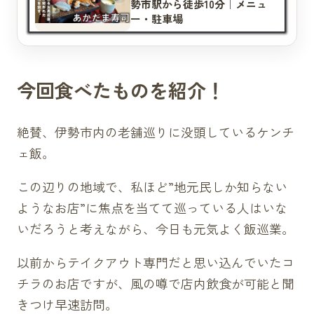
シーチキン（180円）
勢市駅から徒歩10分｜メニュ
ー・駐車場
ネギトロ（220円）
えびマヨネーズ（220円）
いかしそ（190円）
今回食べたものを紹介！
納豆（160円）
干兵（160円）
新香（160円）
絶賛、伊勢市内の老舗巡りに没頭しているケンチ
サーモンマヨネーズ（220円）
ェ飯。
玉子（160円）
この辺りの地域で、私ほど”地元民しか知らない
おかず
ようなお店”に焦点を当てて巡っている人はいな
唐揚げ（350円）
いだろうと考えながら、今日も元気よく飯巡業。
以前からテイクアウト専門だと思い込んでいたコ
チラのお店ですが、風の噂で店内飲食が可能と聞
きつけ早速訪問。