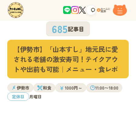
ホームに
+
追加
685
記事目
【伊勢市】「山本すし」地元民に愛
される老舗の激安寿司！テイクアウ
トや出前も可能｜メニュー・食レポ
￥
伊勢市
和食
1000円～
11:00〜18:00
定休日
月曜日