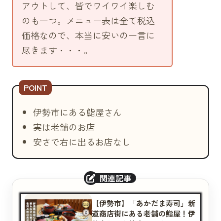
アウトして、皆でワイワイ楽しむ
えび天（160円）
のも一つ。メニュー表は全て税込
えびマヨネーズ（160円）
価格なので、本当に安いの一言に
サーモンマヨネーズ（170円）
尽きます・・・。
納豆（150円）
玉子（130円）
うな胡（180円）
穴胡（160円）
伊勢市にある鮨屋さん
干兵（130円）
実は老舗のお店
いかしそ（160円）
安さで右に出るお店なし
新香（150円）
カッパ（150円）
巻き寿司（細巻き）
鉄火（220円）
【伊勢市】「あかだま寿司」新
カッパ（180円）
道商店街にある老舗の鮨屋！伊