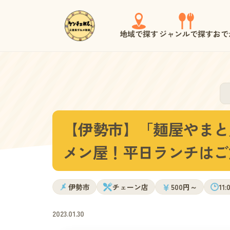
地域で探す
ジャンルで探す
おで
【伊勢市】「麺屋やまと
メン屋！平日ランチはご
￥
伊勢市
チェーン店
500円～
11
2023.01.30