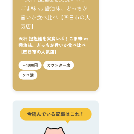
天秤 担担麺を実食レポ！ごま味 vs
醤油味、どっちが旨いか食べ比べ
【四日市の人気店】
～1000円
カウンター席
ソロ活
今読んでいる記事はこれ！