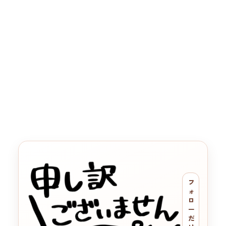
フ
ォ
ロ
ー
だ