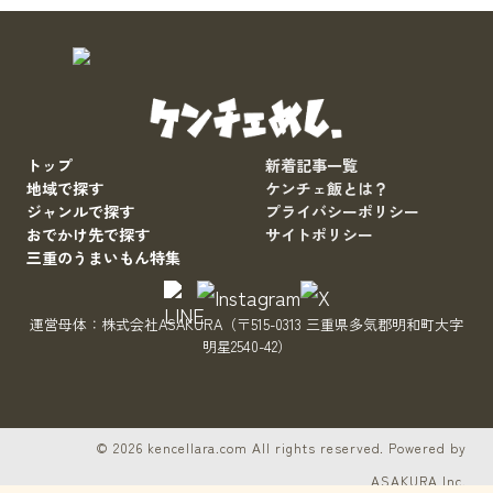
トップ
新着記事一覧
地域で探す
ケンチェ飯とは？
ジャンルで探す
プライバシーポリシー
おでかけ先で探す
サイトポリシー
三重のうまいもん特集
運営母体：
株式会社ASAKURA
（〒515-0313 三重県多気郡明和町大字
明星2540-42）
サイトをもっと良くするブヒ？
© 2026 kencellara.com All rights reserved. Powered by
ASAKURA Inc.