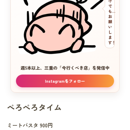
け
で
も…
お
願
い
し
ま
す！
週5本以上、三重の
「今行くべき店」を発信中
Instagramをフォロー
ぺろぺろタイム
ミートパスタ 900円