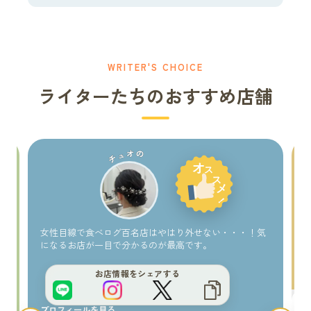
WRITER'S CHOICE
ライターたちのおすすめ店舗
チュオの
サイトをもっと良くするブヒ？
い
女性目線で食べログ百名店はやはり外せない・・・！気
になるお店が一目で分かるのが最高です。
お店情報をシェアする
プロフィールを見る