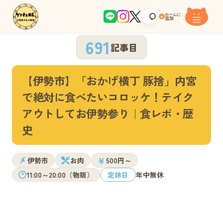
ホームに
+
追加
691
記事目
【伊勢市】「おかげ横丁 豚捨」内宮
で絶対に食べたいコロッケ！テイク
アウトしてお伊勢参り｜食レポ・歴
史
￥
伊勢市
お肉
500円～
11:00～20:00（物販）
定休日
年中無休