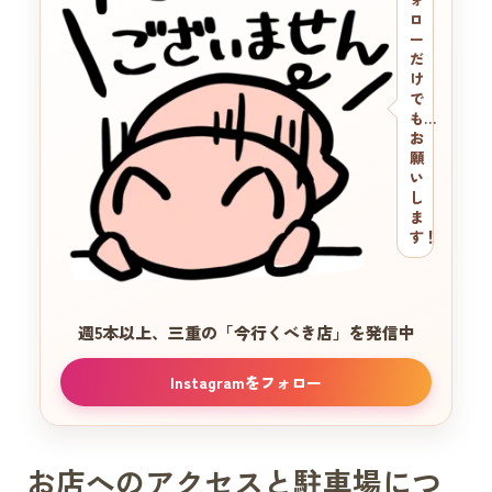
ロ
ー
だ
け
で
も…
お
願
い
し
ま
す！
週5本以上、三重の
「今行くべき店」を発信中
Instagramをフォロー
お店へのアクセスと駐車場につ