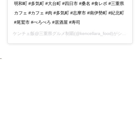
明和町 #多気町 #大台町 #四日市 #桑名 #食レポ #三重県
カフェ #カフェ #肉 #多気町 #志摩市 #南伊勢町 #紀北町
#尾鷲市 #ぺろぺろ #居酒屋 #寿司
ケンチェ飯@三重県グルメ制覇
(@kencellara_food)がシェアした投稿 –