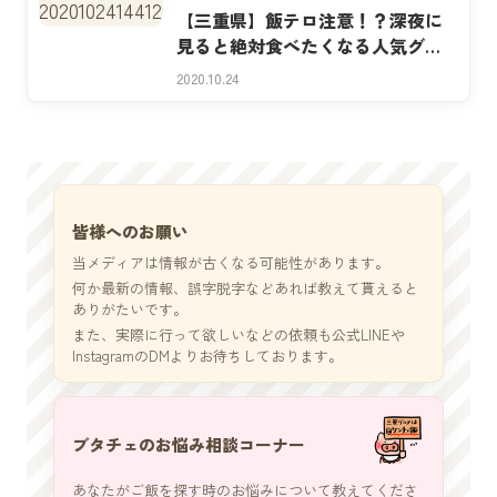
【三重県】飯テロ注意！？深夜に
見ると絶対食べたくなる人気グル
メスポット5選！
2020.10.24
皆様へのお願い
当メディアは情報が古くなる可能性があります。
何か最新の情報、誤字脱字などあれば教えて貰えると
ありがたいです。
また、実際に行って欲しいなどの依頼も公式LINEや
InstagramのDMよりお待ちしております。
ブタチェのお悩み相談コーナー
あなたがご飯を探す時のお悩みについて教えてくださ