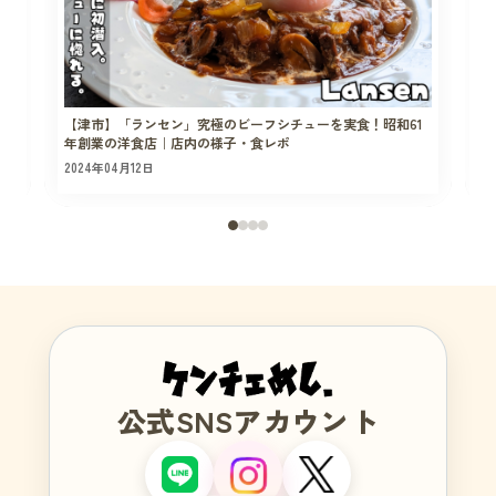
【津市】「ランセン」究極のビーフシチューを実食！昭和61
年創業の洋食店｜店内の様子・食レポ
2024年04月12日
2
公式SNSアカウント