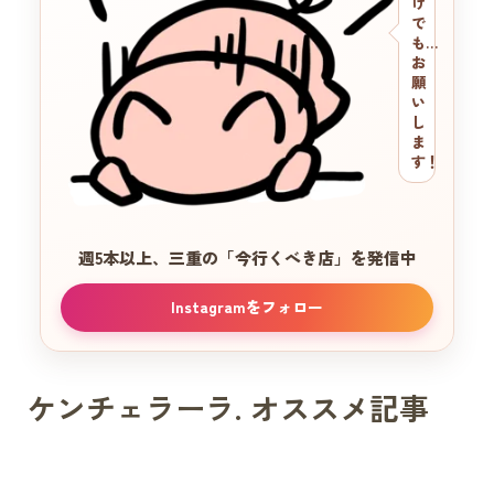
け
で
も…
お
願
い
し
ま
す！
週5本以上、三重の
「今行くべき店」を発信中
Instagramをフォロー
ケンチェラーラ. オススメ記事