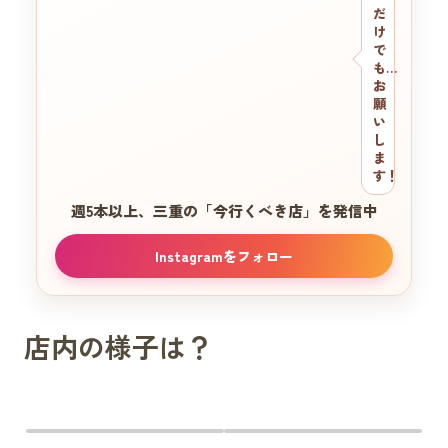
だ
け
で
も…
お
願
い
し
ま
す！
週5本以上、三重の
「今行くべき店」を発信中
Instagramをフォロー
店内の様子は？