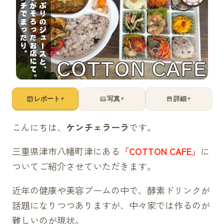
レポート
写真
詳細
▼
▼
▼
こんにちは、
ケンチェラーラ
です。
三重県津市八幡町津にある
「COTTON CAFE」
に
ついてご紹介させていただきます。
近年の健康や美容ブームの中で、酵素ドリンクが
話題になりつつありますが、中々家では作るのが
難しいのが現状。