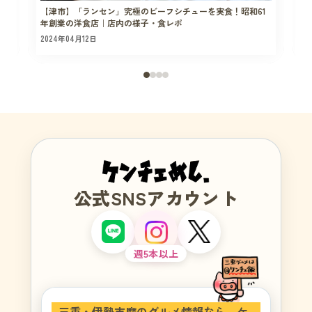
【津市】「ランセン」究極のビーフシチューを実食！昭和61
年創業の洋食店｜店内の様子・食レポ
2024年04月12日
2
公式SNSアカウント
週5本以上
三重・伊勢志摩のグルメ情報なら、ケ