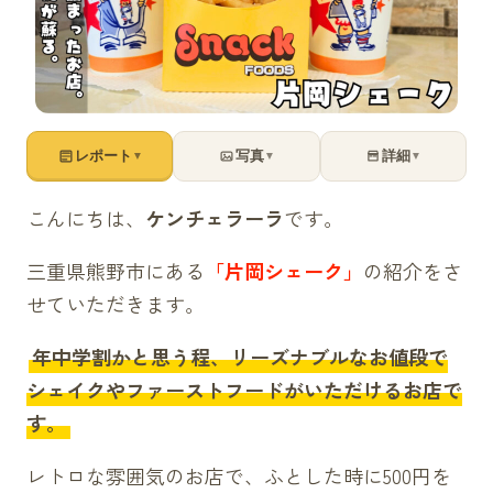
レポート
写真
詳細
▼
▼
▼
こんにちは、
ケンチェラーラ
です。
三重県熊野市にある
「片岡シェーク」
の紹介をさ
せていただきます。
年中学割かと思う程、リーズナブルなお値段で
シェイクやファーストフードがいただけるお店で
す。
レトロな雰囲気のお店で、ふとした時に500円を