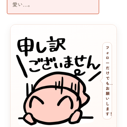
愛い…。
フ
ォ
ロ
ー
だ
け
で
も…
お
願
い
し
ま
す！