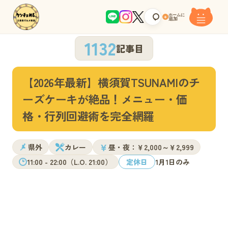
ホームに
+
追加
1132
記事目
【2026年最新】横須賀TSUNAMIのチ
ーズケーキが絶品！メニュー・価
格・行列回避術を完全網羅
￥
県外
カレー
昼・夜：￥2,000～￥2,999
11:00 - 22:00（L.O. 21:00）
定休日
1月1日のみ