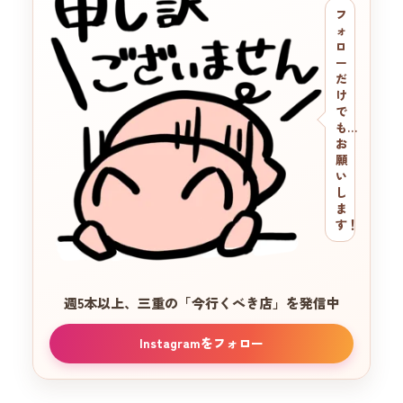
フ
ォ
ロ
ー
だ
け
で
も…
お
願
い
し
ま
す！
週5本以上、三重の
「今行くべき店」を発信中
Instagramをフォロー