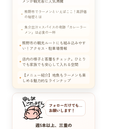
メンが観光客に人気沸騰
熊野市でラーメンといえばここ！高評価
の秘密とは
魚介出汁×スパイスの奇跡「カレーラー
メン」は必食の一杯
熊野市の観光ルートにも組み込みやす
い！アクセス・駐車場情報
店内の様子と客層をチェック。ひとり
でも家族でも安心して入れる空間
【メニュー紹介】地魚もラーメンも楽
しめる魅力的なラインナップ
食べた瞬間うなる！ケンチェ飯が実際
に食べた「ほくしょう」実食レポート
フォローだけでも…
お願いします！
週5本以上、三重の