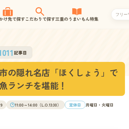
かけ先で探す
こだわりで探す
三重のうまいもん特集
1011
記事目
市の隠れ名店「ほくしょう」で
魚ランチを堪能！
9
11:00～14:00（L.O.13:30）
定休日
月曜日・火曜日