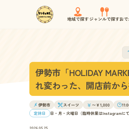
地域で探す
ジャンルで探す
おで
伊勢市「HOLIDAY M
れ変わった、開店前から
￥
伊勢市
スイーツ
〜￥1,000
11
定休日
日・月・火曜日（臨時休業はInstagramに
2026.05.25