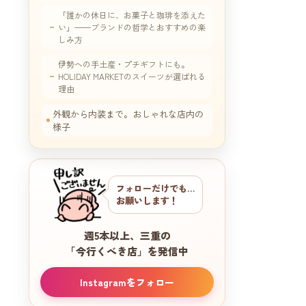
「誰かの休日に、お菓子と珈琲を添えた
い」──ブランドの哲学とおすすめの楽
しみ方
伊勢への手土産・プチギフトにも。
HOLIDAY MARKETのスイーツが選ばれる
理由
外観から内装まで。おしゃれな店内の
様子
メニュー一覧｜生菓子・焼き菓子・ク
ラフトドリンク
フォローだけでも…
アクセス・駐車場｜営業時間と支払い
お願いします！
方法の注意点
HOLIDAY MARKETを実際に訪問した食
週5本以上、三重の
レポ｜クレープを食べてみた感想
「今行くべき店」を発信中
Instagramをフォロー