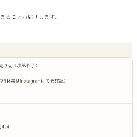
魅力をまるごとお届けします。
ごろ（売り切れ次第終了）
休業はInstagramにて要確認）
424