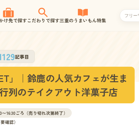
かけ先で探す
こだわりで探す
三重のうまいもん特集
1129
記事目
ARKET」｜鈴鹿の人気カフェが生ま
行列のテイクアウト洋菓子店
:00〜16:30ごろ（売り切れ次第終了）
て要確認）