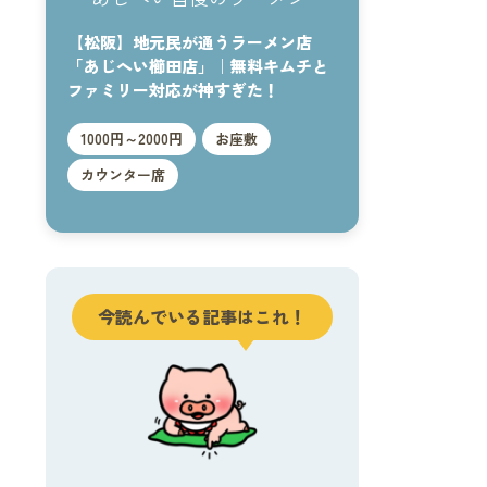
【松阪】地元民が通うラーメン店
「あじへい櫛田店」｜無料キムチと
ファミリー対応が神すぎた！
1000円～2000円
お座敷
カウンター席
今読んでいる記事はこれ！