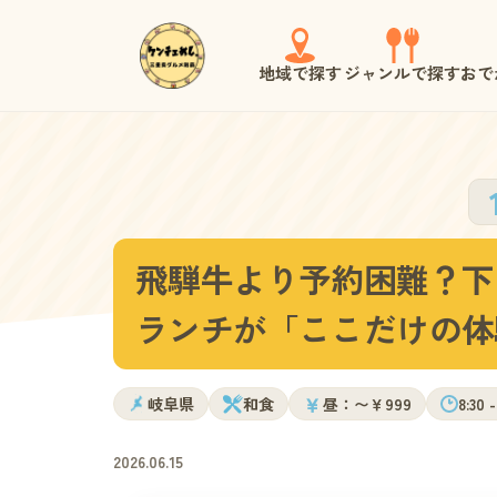
地域で探す
ジャンルで探す
おで
飛騨牛より予約困難？下
ランチが「ここだけの体
￥
岐阜県
和食
昼：〜￥999
8:30 -
2026.06.15