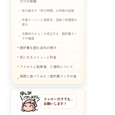
だけの体験
炭火焼きの「待ち時間」が本物の証拠
市倉ラーメンと笹寿司、名物二枚看板の
実力
合掌村だからこそ成立する、囲炉裏ラン
チの価値
囲炉裏を囲む店内の様子
気になるメニューと料金
アクセスと駐車場、入場料について
実際に食べてみた！囲炉裏ランチの食
レポ
フォローだけでも…
お願いします！