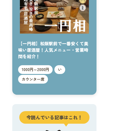
【一円相】松阪駅前で一番安くて美
味い居酒屋！人気メニュー・営業時
間を紹介！
1000円～2000円
い
カウンター席
今読んでいる記事はこれ！