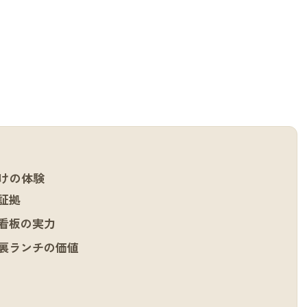
けの体験
証拠
看板の実力
裏ランチの価値