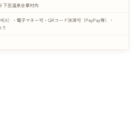
69 下呂温泉合掌村内
MEX）・電子マネー可・QRコード決済可（PayPay等）・
あり