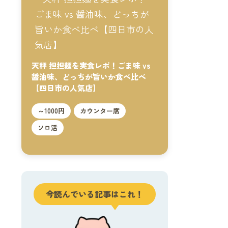
天秤 担担麺を実食レポ！ごま味 vs
醤油味、どっちが旨いか食べ比べ
【四日市の人気店】
～1000円
カウンター席
ソロ活
今読んでいる記事はこれ！