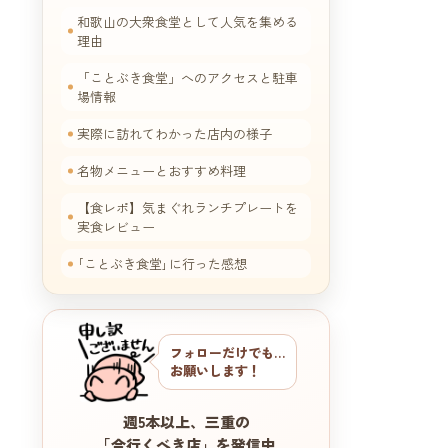
和歌山の大衆食堂として人気を集める
理由
「ことぶき食堂」へのアクセスと駐車
場情報
実際に訪れてわかった店内の様子
名物メニューとおすすめ料理
【食レポ】気まぐれランチプレートを
実食レビュー
｢ことぶき食堂｣に行った感想
フォローだけでも…
お願いします！
週5本以上、三重の
「今行くべき店」を発信中