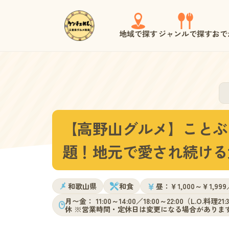
地域で探す
ジャンルで探す
おで
【高野山グルメ】ことぶ
題！地元で愛され続ける
￥
和歌山県
和食
昼：￥1,000～￥1,99
月〜金： 11:00～14:00／18:00～22:00（L.O.料理21:
休 ※営業時間・定休日は変更になる場合がありま