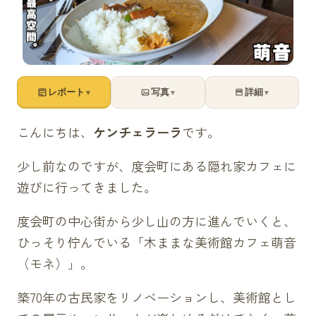
レポート
写真
詳細
▼
▼
▼
こんにちは、
ケンチェラーラ
です。
少し前なのですが、度会町にある隠れ家カフェに
遊びに行ってきました。
度会町の中心街から少し山の方に進んでいくと、
ひっそり佇んでいる「木ままな美術館カフェ萌音
（モネ）」。
築70年の古民家をリノベーションし、美術館とし