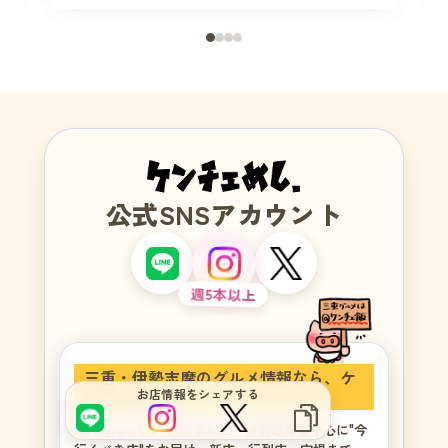
公式SNSアカウント
週5本以上
サイトをもっと良くするブヒ？
三重・伊勢志摩のグルメ情報なら、ケ
ンチェめし。
お店情報をシェアする
Instagramでは、週5本以上、伊勢志摩を中心に"今