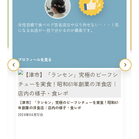
い
女性目線で食べログ百名店はやはり外せない・・・！気
になるお店が一目で分かるのが最高です。
プロフィールを見る
【津市】「ランセン」究極のビーフシチューを実食！昭和61
年創業の洋食店｜店内の様子・食レポ
2024年04月12日
2