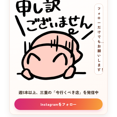
フ
ォ
ロ
ー
だ
け
で
も…
お
願
い
し
ま
す！
週5本以上、三重の
「今行くべき店」を発信中
Instagramをフォロー