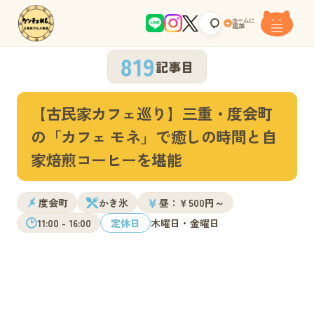
ホームに
+
追加
819
記事目
【古民家カフェ巡り】三重・度会町
の「カフェ モネ」で癒しの時間と自
家焙煎コーヒーを堪能
￥
度会町
かき氷
昼：￥500円～
11:00 - 16:00
定休日
木曜日・金曜日