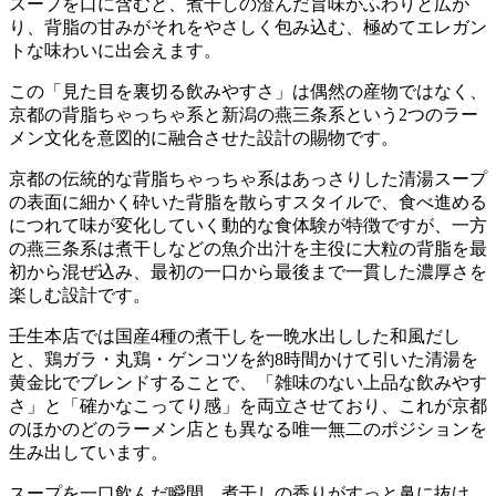
スープを口に含むと、煮干しの澄んだ旨味がふわりと広が
り、背脂の甘みがそれをやさしく包み込む、極めてエレガン
トな味わいに出会えます。
この「見た目を裏切る飲みやすさ」は偶然の産物ではなく、
京都の背脂ちゃっちゃ系と新潟の燕三条系という2つのラー
メン文化を意図的に融合させた設計の賜物です。
京都の伝統的な背脂ちゃっちゃ系はあっさりした清湯スープ
の表面に細かく砕いた背脂を散らすスタイルで、食べ進める
につれて味が変化していく動的な食体験が特徴ですが、一方
の燕三条系は煮干しなどの魚介出汁を主役に大粒の背脂を最
初から混ぜ込み、最初の一口から最後まで一貫した濃厚さを
楽しむ設計です。
壬生本店では国産4種の煮干しを一晩水出しした和風だし
と、鶏ガラ・丸鶏・ゲンコツを約8時間かけて引いた清湯を
黄金比でブレンドすることで、「雑味のない上品な飲みやす
さ」と「確かなこってり感」を両立させており、これが京都
のほかのどのラーメン店とも異なる唯一無二のポジションを
生み出しています。
スープを一口飲んだ瞬間、煮干しの香りがすっと鼻に抜け