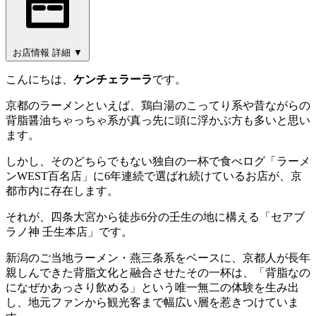
お店情報
詳細
▼
こんにちは、
ケンチェラーラ
です。
京都のラーメンといえば、鶏白湯のこってり系や昔ながらの
背脂醤油ちゃっちゃ系が真っ先に頭に浮かぶ方も多いと思い
ます。
しかし、そのどちらでもない独自の一杯で食べログ「ラーメ
ンWEST百名店」に6年連続で選ばれ続けているお店が、京
都市内に存在します。
それが、四条大宮から徒歩6分の壬生の地に構える「セアブ
ラノ神 壬生本店」です。
新潟のご当地ラーメン・燕三条系をベースに、京都人が長年
親しんできた背脂文化と融合させたその一杯は、「背脂なの
になぜかあっさり飲める」という唯一無二の体験を生み出
し、地元ファンから観光客まで幅広い層を惹きつけていま