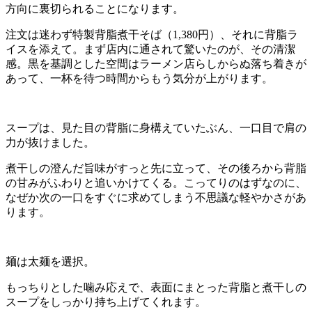
方向に裏切られることになります。
注文は迷わず特製背脂煮干そば（1,380円）、それに背脂ラ
イスを添えて。まず店内に通されて驚いたのが、その清潔
感。黒を基調とした空間はラーメン店らしからぬ落ち着きが
あって、一杯を待つ時間からもう気分が上がります。
スープは、見た目の背脂に身構えていたぶん、一口目で肩の
力が抜けました。
煮干しの澄んだ旨味がすっと先に立って、その後ろから背脂
の甘みがふわりと追いかけてくる。こってりのはずなのに、
なぜか次の一口をすぐに求めてしまう不思議な軽やかさがあ
ります。
麺は太麺を選択。
もっちりとした噛み応えで、表面にまとった背脂と煮干しの
スープをしっかり持ち上げてくれます。