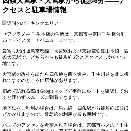
四条大宮駅・大宮駅から徒歩6分——ア
クセスと駐車場情報
セアブラノ神 壬生本店の住所は、京都市中京区壬生相合町
25-4 デイスターアベニュー1Fです。
最寄り駅は阪急京都線・大宮駅および京福電鉄嵐山本線・四
条大宮駅で、どちらからも徒歩約6分とアクセスしやすい立
地です。
大宮駅の改札を出たら四条通を西へ進み、壬生川通を北に折
れてすぐのところに店舗があります。
初めて訪れる際はGoogleマップで事前にルートを確認してお
くと迷わずスムーズに到着できます。
地下鉄をご利用の場合は、烏丸線・四条駅から徒歩約15分ほ
どかかりますので、阪急線の利用が最も便利です。
バスでのアクセスを希望される場合は、京都市バスの「壬生