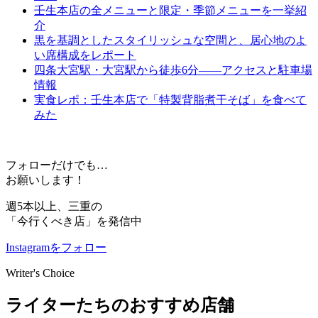
壬生本店の全メニューと限定・季節メニューを一挙紹
介
黒を基調としたスタイリッシュな空間と、居心地のよ
い席構成をレポート
四条大宮駅・大宮駅から徒歩6分——アクセスと駐車場
情報
実食レポ：壬生本店で「特製背脂煮干そば」を食べて
みた
フォローだけでも…
お願いします！
週5本以上、三重の
「今行くべき店」を発信中
Instagramをフォロー
Writer's Choice
ライターたちのおすすめ店舗