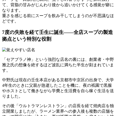
て、背脂の甘みがじんわり後から追いかけてくる感覚が癖に
なります。
重さを感じる前にスープを飲み干してしまうのが不思議なほ
どです。
7度の失敗を経て壬生に誕生——全店スープの製造
拠点という特別な役割
「セアブラノ神」という強烈な店名の裏には、創業者・中野
雅之氏の想像を絶するほど波乱に満ちた半生が刻まれていま
す。
中野氏は現在の壬生本店がある京都市中京区の出身で、大学
4年生のときに父親が急逝したことを機に、夜の祇園で黒服
やホストとして働きながら学費と生活費を自ら稼ぐ生活を送
りました。
その後「ウルトラマンレストラン」の店長を経て焼肉店を独
立開業しましたが、ラーメン業界への参入後も複数の店舗を