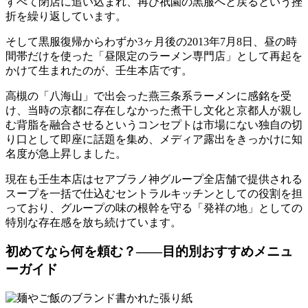
すべて閉店に追い込まれ、再び祇園の黒服へと戻るという挫
折を繰り返しています。
そして黒服復帰からわずか3ヶ月後の2013年7月8日、昼の時
間帯だけを使った「昼限定のラーメン専門店」として再起を
かけて生まれたのが、壬生本店です。
高槻の「八海山」で出会った燕三条系ラーメンに感銘を受
け、当時の京都に存在しなかった煮干し文化と京都人が親し
む背脂を融合させるというコンセプトは市場にない独自の切
り口として即座に話題を集め、メディア露出をきっかけに知
名度が急上昇しました。
現在も壬生本店はセアブラノ神グループ全店舗で提供される
スープを一括で仕込むセントラルキッチンとしての役割を担
っており、グループの味の根幹を守る「発祥の地」としての
特別な存在感を放ち続けています。
初めてなら何を頼む？——目的別おすすめメニュ
ーガイド