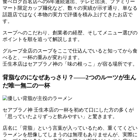
食べログ百名店への6年連続選出、テレビ出演、ファミリー
マート限定カップ麺化など、数々の実績が示す通り、単なる
話題店ではなく本物の実力で評価を積み上げてきたお店で
す。
スープへのこだわり、創業者の経歴、そしてメニュー選びの
ポイントを順を追って解説します。
グループ全店のスープをここで仕込んでいると知ってから食
べると、一杯の重みが変わります。
壬生本店はセアブラノ神の「味の根っこ」が宿る場所です。
背脂なのになぜあっさり？——2つのルーツが生ん
だ唯一無二の一杯
セアブラノ神 壬生本店の一杯を初めて口にした方の多くが
「思っていたよりずっと飲みやすい」と驚きます。
店名に「背脂」という言葉が入っているため、重くてくどい
ラーメンを想像してしまうのは無理もありませんが、実際に