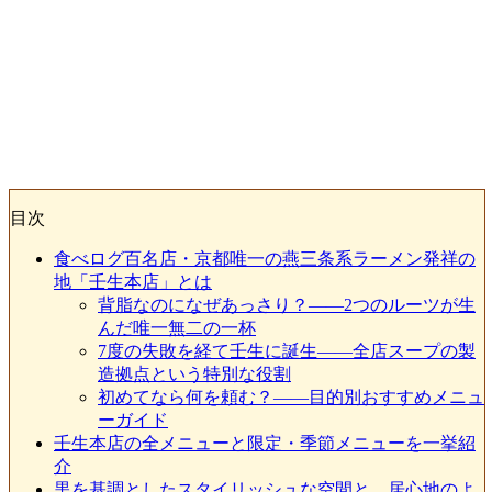
目次
食べログ百名店・京都唯一の燕三条系ラーメン発祥の
地「壬生本店」とは
背脂なのになぜあっさり？——2つのルーツが生
んだ唯一無二の一杯
7度の失敗を経て壬生に誕生——全店スープの製
造拠点という特別な役割
初めてなら何を頼む？——目的別おすすめメニュ
ーガイド
壬生本店の全メニューと限定・季節メニューを一挙紹
介
黒を基調としたスタイリッシュな空間と、居心地のよ