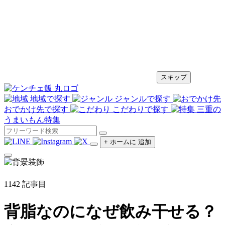
スキップ
地域で探す
ジャンルで探す
おでかけ先で探す
こだわりで探す
三重の
うまいもん特集
+
ホームに
追加
1142
記事目
背脂なのになぜ飲み干せる？