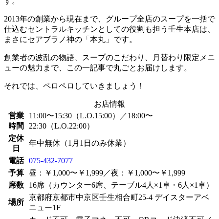
す。
2013年の創業から現在まで、グループ全店のスープを一括で
仕込むセントラルキッチンとしての役割も担う壬生本店は、
まさにセアブラノ神の「本丸」です。
創業者の波乱の物語、スープのこだわり、月替わり限定メニ
ューの魅力まで、この一記事で丸ごとお届けします。
それでは、ペロペロしていきましょう！
お店情報
営業
11:00〜15:30（L.O.15:00）／18:00〜
時間
22:30（L.O.22:00）
定休
年中無休（1月1日のみ休業）
日
電話
075-432-7077
予算
昼：￥1,000〜￥1,999／夜：￥1,000〜￥1,999
席数
16席（カウンター6席、テーブル4人×1卓・6人×1卓）
京都府京都市中京区壬生相合町25-4 デイスターアベ
場所
ニュー1F