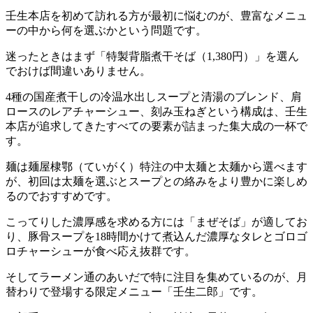
壬生本店を初めて訪れる方が最初に悩むのが、豊富なメニュ
ーの中から何を選ぶかという問題です。
迷ったときはまず「特製背脂煮干そば（1,380円）」を選ん
でおけば間違いありません。
4種の国産煮干しの冷温水出しスープと清湯のブレンド、肩
ロースのレアチャーシュー、刻み玉ねぎという構成は、壬生
本店が追求してきたすべての要素が詰まった集大成の一杯で
す。
麺は麺屋棣鄂（ていがく）特注の中太麺と太麺から選べます
が、初回は太麺を選ぶとスープとの絡みをより豊かに楽しめ
るのでおすすめです。
こってりした濃厚感を求める方には「まぜそば」が適してお
り、豚骨スープを18時間かけて煮込んだ濃厚なタレとゴロゴ
ロチャーシューが食べ応え抜群です。
そしてラーメン通のあいだで特に注目を集めているのが、月
替わりで登場する限定メニュー「壬生二郎」です。