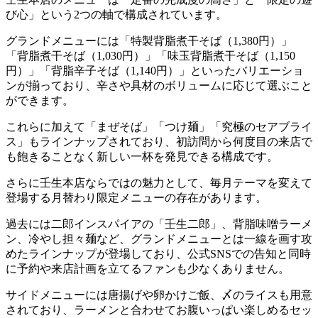
び心」という2つの軸で構成されています。
グランドメニューには「特製背脂煮干そば（1,380円）」
「背脂煮干そば（1,030円）」「味玉背脂煮干そば（1,150
円）」「背脂辛子そば（1,140円）」といったバリエーショ
ンが揃っており、辛さや具材のボリュームに応じて選ぶこと
ができます。
これらに加えて「まぜそば」「つけ麺」「究極のセアブライ
ス」もラインナップされており、初訪問から何度目の来店で
も飽きることなく新しい一杯を発見できる構成です。
さらに壬生本店ならではの魅力として、毎月テーマを変えて
登場する月替わり限定メニューの存在があります。
過去には二郎インスパイアの「壬生二郎」、背脂味噌ラーメ
ン、冷やし担々麺など、グランドメニューとは一線を画す攻
めたラインナップが登場しており、公式SNSでの告知と同時
に予約や来店計画を立てるファンも少なくありません。
サイドメニューには唐揚げや卵かけご飯、〆のライスも用意
されており、ラーメンと合わせてお腹いっぱい楽しめるセッ