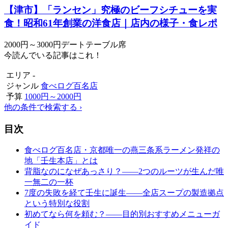
【津市】「ランセン」究極のビーフシチューを実
食！昭和61年創業の洋食店｜店内の様子・食レポ
2000円～3000円
デート
テーブル席
今読んでいる記事はこれ！
エリア
-
ジャンル
食べログ百名店
予算
1000円～2000円
他の条件で検索する
›
目次
食べログ百名店・京都唯一の燕三条系ラーメン発祥の
地「壬生本店」とは
背脂なのになぜあっさり？——2つのルーツが生んだ唯
一無二の一杯
7度の失敗を経て壬生に誕生——全店スープの製造拠点
という特別な役割
初めてなら何を頼む？——目的別おすすめメニューガ
イド