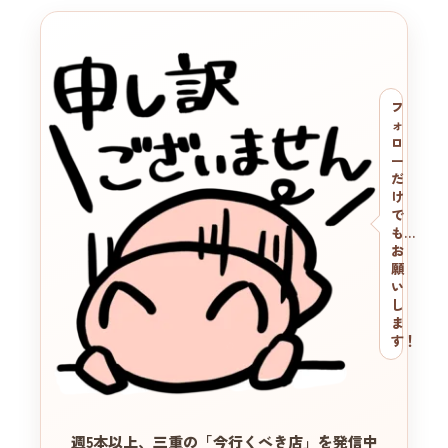
フ
ォ
ロ
ー
だ
け
で
も…
お
願
い
し
ま
す！
週5本以上、三重の
「今行くべき店」を発信中