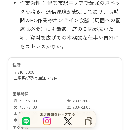
作業適性： 伊勢市駅エリアで最強のスペッ
クを誇る。通信環境が安定しており、長時
間のPC作業やオンライン会議（周囲への配
慮は必要）にも最適。席の間隔が広いた
め、資料を広げての本格的な仕事や自習に
もストレスがない。
住所
〒516-0008
三重県伊勢市船江1-471-1
営業時間
月
7:30〜21:00
金
7:30〜21:00
火
7:30〜21:00
土
7:30〜21:00
水
7:30〜21:00
日
7:30〜21:00
お店情報をシェアする
木
7:30〜21:00
アクセス