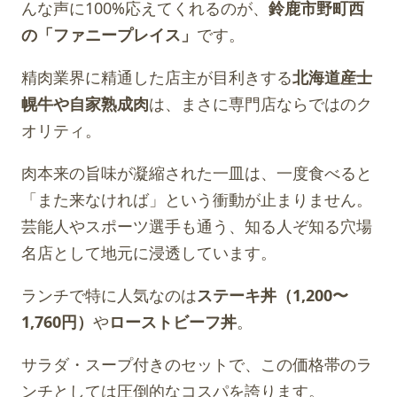
んな声に100%応えてくれるのが、
鈴鹿市野町西
の「ファニープレイス」
です。
精肉業界に精通した店主が目利きする
北海道産士
幌牛や自家熟成肉
は、まさに専門店ならではのク
オリティ。
肉本来の旨味が凝縮された一皿は、一度食べると
「また来なければ」という衝動が止まりません。
芸能人やスポーツ選手も通う、知る人ぞ知る穴場
名店として地元に浸透しています。
ランチで特に人気なのは
ステーキ丼（1,200〜
1,760円）
や
ローストビーフ丼
。
サラダ・スープ付きのセットで、この価格帯のラ
ンチとしては圧倒的なコスパを誇ります。