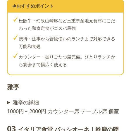
おすすめポイント
✓
松阪牛・幻泉山崎豚など三重県産地元食材にこだ
わった和食定食がコスパ最強
✓
接待・法事から普段使いのランチまで対応できる
万能和食処
✓
カウンター・掘りごたつ席完備。ひとりランチか
ら宴会まで幅広く使える
雅亭
雅亭の詳細
1000円～2000円
カウンター席
テーブル席
個室
03
イタリア食堂 パッシオーネ｜鈴鹿の隠