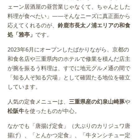
ェーン居酒屋の昼営業じゃなくて、ちゃんとした
料理が食べたい」——そんなニーズに真正面から
応えてくれるのが、
鈴鹿市長太ノ浦エリアの和食
処「雅亭」
です。
2023年6月にオープンしたばかりながら、京都の
和食名店や三重県内のホテルで修業を積んだ店主
が腕を振るう料理は、すでに地元グルメ通の間で
「知る人ぞ知る穴場」として確固たる地位を確立
しています。
人気の定食メニューは、
三重県産の幻泉山崎豚
や
松阪牛
を使ったものが中心。
なかでも「唐揚げ定食」（大ぶりのカリジュワ唐
揚げ）、「とんかつ定食」、「牛タンシチュー定