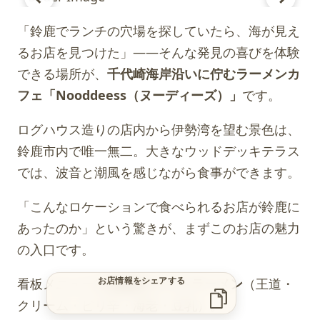
「鈴鹿でランチの穴場を探していたら、海が見え
るお店を見つけた」——そんな発見の喜びを体験
できる場所が、
千代崎海岸沿いに佇むラーメンカ
フェ「Nooddeess（ヌーディーズ）」
です。
ログハウス造りの店内から伊勢湾を望む景色は、
鈴鹿市内で唯一無二。大きなウッドデッキテラス
では、波音と潮風を感じながら食事ができます。
「こんなロケーションで食べられるお店が鈴鹿に
あったのか」という驚きが、まずこのお店の魅力
の入口です。
看板メニューは
5種類のトマトラーメン
（王道・
お店情報をシェアする
クリーム・ピリ辛・海老・豆乳）。