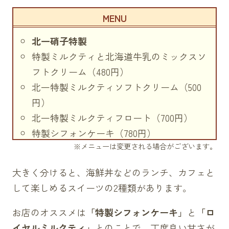
北一硝子特製
特製ミルクティと北海道牛乳のミックスソ
フトクリーム（480円）
北一特製ミルクティソフトクリーム（500
円）
北一特製ミルクティフロート（700円）
特製シフォンケーキ（780円）
※メニューは変更される場合がございます。
ワインプリン（410円）
北一特製ロイヤルミルクティ（600円）
大きく分けると、海鮮丼などのランチ、カフェと
お食事
して楽しめるスイーツの2種類があります。
海鮮丼（1780円）
ミニ丼三点セット（1580円）
お店のオススメは
「特製シフォンケーキ」
と
「ロ
小樽箱膳（1680円）
イヤルミルクティ」
とのことで、丁度良い甘さが