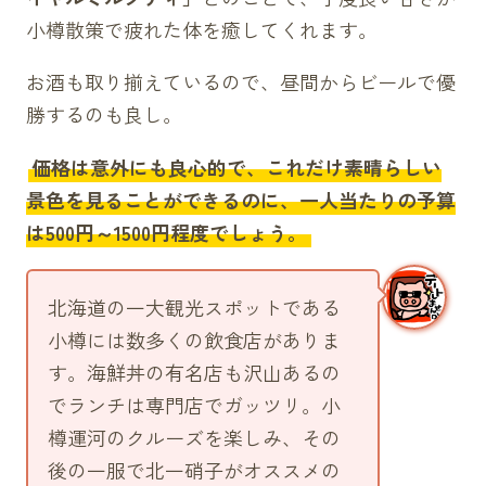
にしんそば（980円）
小樽散策で疲れた体を癒してくれます。
海鮮ラーメン（980円）
お酒も取り揃えているので、昼間からビールで優
きのこあんかけうどん（980円）
勝するのも良し。
和風きのこスパゲッティ（980円）
いくら丼（1680円）
価格は意外にも良心的で、これだけ素晴らしい
かに雑炊（950円）
景色を見ることができるのに、一人当たりの予算
ソーセージ（880円）
は500円～1500円程度でしょう。
フロート＆デザート
かぼちゃのおぜんざい（830円）
北海道の一大観光スポットである
メロンクリームソーダ（600円）
小樽には数多くの飲食店がありま
コーヒーフロート（600円）
す。海鮮丼の有名店も沢山あるの
北海道牛乳ソフトクリーム（450円）
でランチは専門店でガッツリ。小
ハスカップパフェ（780円）
樽運河のクルーズを楽しみ、その
チョコレートパフェ（780円）
後の一服で北一硝子がオススメの
十勝小倉のクリームぜんざい（700円）