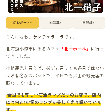
レポート
写真
詳細
▼
▼
▼
こんにちわ、
ケンチェラーラ
です。
北海道小樽市にあるカフェ
「北一ホール」
に行っ
てきました。
小樽観光と言えば、必ずと言っても過言ではない
ほど有名なスポットで、平日でも沢山の観光客で
賑わっています。
全国でも珍しい石油ランプだけのお店で、店内
には何と167個のランプが美しく光り輝いていま
す。