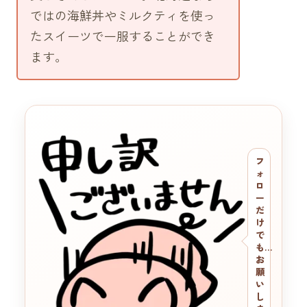
ではの海鮮丼やミルクティを使っ
たスイーツで一服することができ
ます。
フ
ォ
ロ
ー
だ
け
で
も…
お
願
い
し