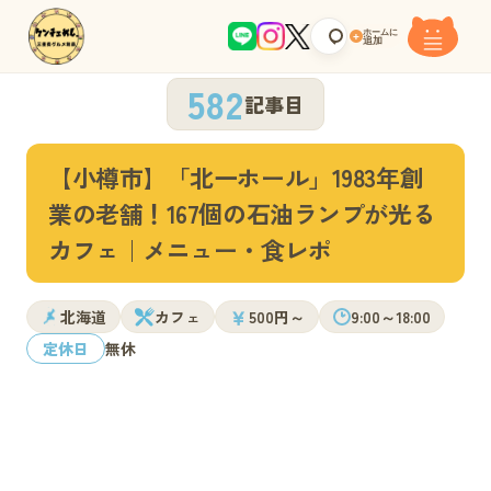
ホームに
+
追加
582
記事目
【小樽市】「北一ホール」1983年創
業の老舗！167個の石油ランプが光る
カフェ｜メニュー・食レポ
￥
北海道
カフェ
500円～
9:00～18:00
定休日
無休