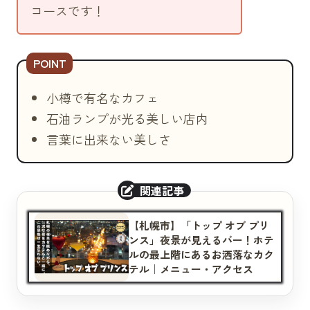
コースです！
四種のマロンパフェ（800円）
アルコール
小樽ビール
小（550円）
小樽で有名なカフェ
中（830円）
石油ランプが光る美しい店内
小樽ワイナリービール
言葉に出来ない美しさ
小（550円）
中（830円）
小樽ビール・ノンアルコールビール（500
円）
地ビール飲み比べとおつまみのセット
【札幌市】「トップ オブ プリ
ンス」夜景が見えるバー！ホテ
（1180円）
ルの最上階にあるお洒落なカク
モスカート・ダスティ
テル｜メニュー・アクセス
グラス（500円）
ボトル（2500円）