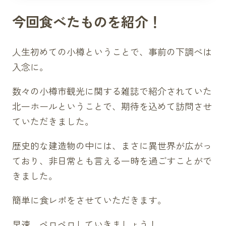
小樽ワイン白
今回食べたものを紹介！
グラス（550円）
ボトル（2000円）
人生初めての小樽ということで、事前の下調べは
小樽ワイン赤
入念に。
グラス（670円）
ボトル（2850円）
数々の小樽市観光に関する雑誌で紹介されていた
小樽ワインとチーズのセット（1750円）
北一ホールということで、期待を込めて訪問させ
その他各種ドリンク（上記画像参照下さ
ていただきました。
い）
歴史的な建造物の中には、まさに異世界が広がっ
ており、非日常とも言える一時を過ごすことがで
きました。
簡単に食レポをさせていただきます。
早速、ペロペロしていきましょう！