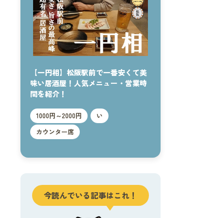
【一円相】松阪駅前で一番安くて美
味い居酒屋！人気メニュー・営業時
間を紹介！
1000円～2000円
い
カウンター席
今読んでいる記事はこれ！