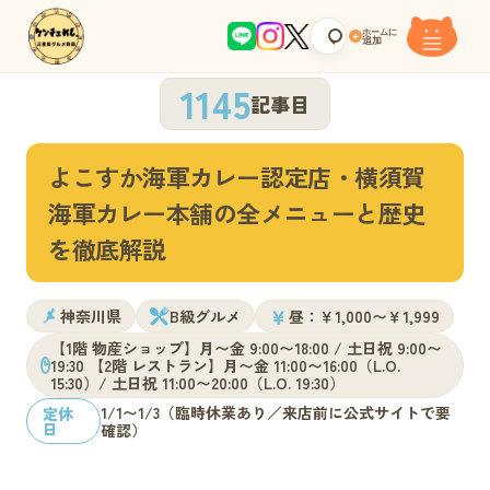
ホームに
+
追加
1145
記事目
よこすか海軍カレー認定店・横須賀
海軍カレー本舗の全メニューと歴史
を徹底解説
￥
神奈川県
B級グルメ
昼：￥1,000〜￥1,999
【1階 物産ショップ】月〜金 9:00〜18:00 / 土日祝 9:00〜
19:30 【2階 レストラン】月〜金 11:00〜16:00（L.O.
15:30）/ 土日祝 11:00〜20:00（L.O. 19:30）
1/1〜1/3（臨時休業あり／来店前に公式サイトで要
定休
日
確認）