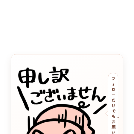
フ
ォ
ロ
ー
だ
け
で
も…
お
願
い