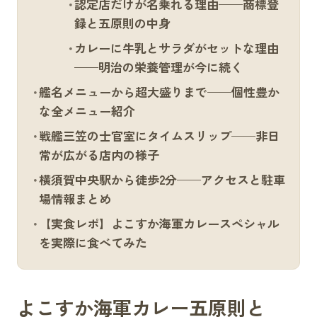
認定店だけが名乗れる理由——商標登
録と五原則の中身
カレーに牛乳とサラダがセットな理由
——明治の栄養管理が今に続く
艦名メニューから超大盛りまで——個性豊か
な全メニュー紹介
戦艦三笠の士官室にタイムスリップ——非日
常が広がる店内の様子
横須賀中央駅から徒歩2分——アクセスと駐車
場情報まとめ
【実食レポ】よこすか海軍カレースペシャル
を実際に食べてみた
よこすか海軍カレー五原則と