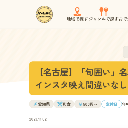
地域で探す
ジャンルで探す
おで
【名古屋】「旬囲い」名
インスタ映え間違いなし
￥
愛知県
和食
500円〜
定休日
年
2023.11.02