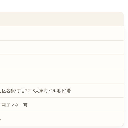
区名駅3丁目22 -8大東海ビル地下1階
・電子マネー可
ム