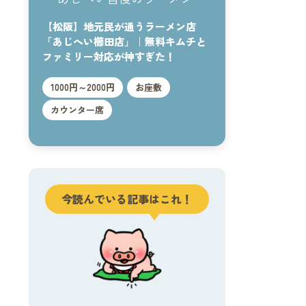
【松阪】地元民が通うラーメン店
「あじへい櫛田店」｜無料キムチと
ファミリー対応が神すぎた！
1000円～2000円
お座敷
カウンター席
今読んでいる記事はこれ！