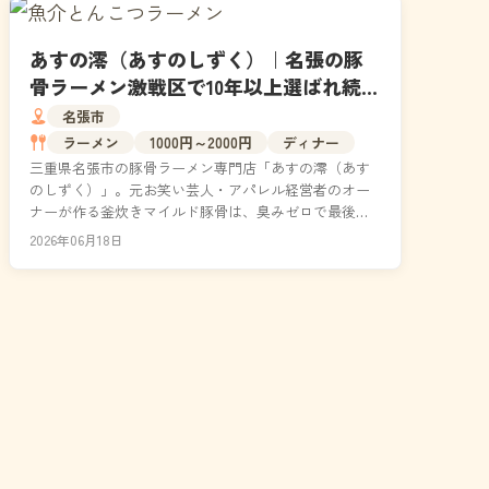
あすの澪（あすのしずく）｜名張の豚
骨ラーメン激戦区で10年以上選ばれ続け
る理由
名張市
ラーメン
1000円～2000円
ディナー
三重県名張市の豚骨ラーメン専門店「あすの澪（あす
のしずく）」。元お笑い芸人・アパレル経営者のオー
ナーが作る釜炊きマイルド豚骨は、臭みゼロで最後の
一滴まで飲み干せると、10年以上にわたり地元で愛さ
2026年06月18日
れ続け...