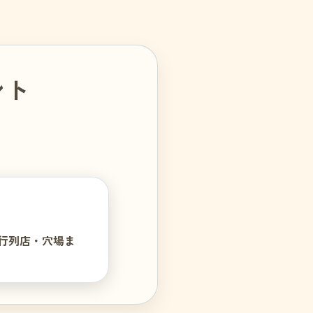
ント
・行列店・穴場ま