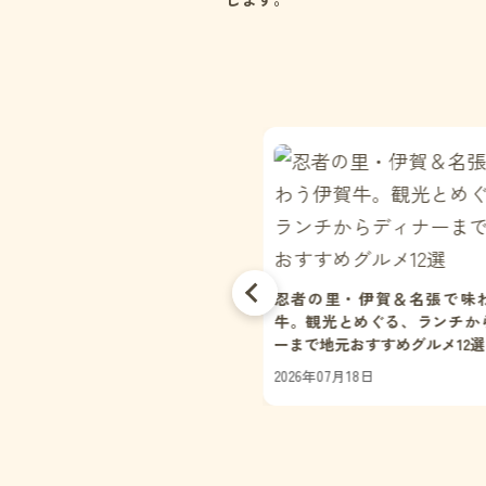
026年最新】三重県のパン屋巡りお
忍者の里・伊賀＆名張で味
め11選｜北勢〜伊勢志摩をエリア
牛。観光とめぐる、ランチか
回る保存版ガイド
ーまで地元おすすめグルメ12選
6年07月28日
2026年07月18日