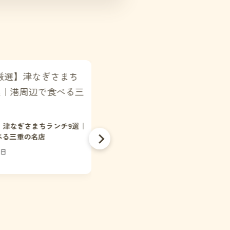
】津なぎさまちランチ9選｜
べる三重の名店
【2026年版】松阪・津のひとりごは
8日
夜に行きたい居酒屋・名店12選｜地
グルメ誌が厳選
2026年07月18日