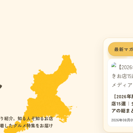
最新マ
ん
【202
店15選
アの総ま
り紹介。知る人ぞ知るお店
2026年08月0
着したグルメ特集をお届け