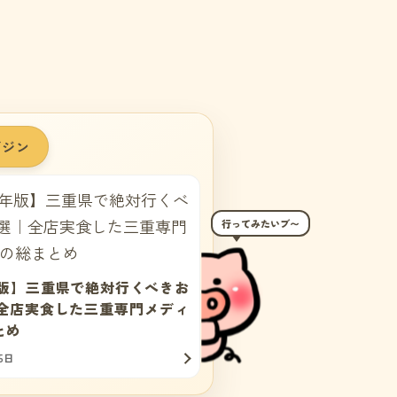
ガジン
6年版】三重県で絶対行くべきお
｜全店実食した三重専門メディ
とめ
5日