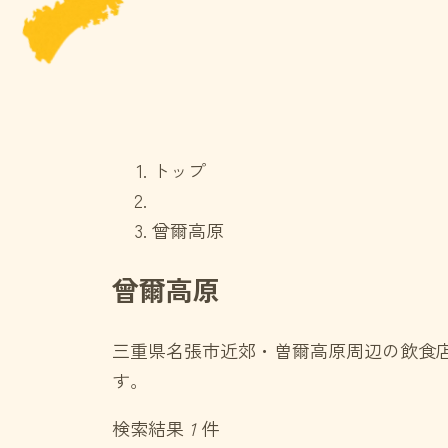
トップ
曾爾高原
曾爾高原
三重県名張市近郊・曽爾高原周辺の飲食
す。
検索結果
1
件