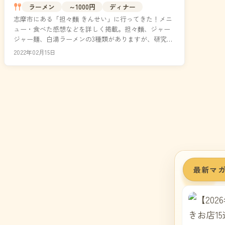
ラーメン
～1000円
ディナー
志摩市にある「担々麵 きんせい」に行ってきた！メニ
ュー・食べた感想などを詳しく掲載。担々麵、ジャー
ジャー麺、白湯ラーメンの3種類がありますが、研究を
重ねた担々麵が美味しいと評判です。暖簾分けを行っ
2022年02月15日
てお...
最新マ