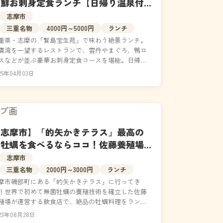
新鮮お刺身定食ランチ【日帰り温泉付
き】
志摩市
三重名物
4000円～5000円
ランチ
重県・志摩の「賢島宝生苑」で味わう絶景ランチ。
虞湾を一望するレストランで、雲丹やまぐろ、鴨ロ
スなどが並ぶ豪華お刺身定食コースを堪能。日帰り
も真珠が浮かぶ庭園露天風呂を楽しめる温泉付きプ
25年04月03日
ンが人...
【志摩市】「的矢かきテラス」最高の
生牡蠣を食べるならココ！佐藤養殖場
の歴史が詰まった人気ランチ｜メニュ
志摩市
ー・食レポ
三重名物
2000円～3000円
ランチ
摩市磯部町にある「的矢かきテラス」に行ってき
！世界で初めて無菌牡蠣の養殖技術を確立した佐藤
殖場が運営する飲食店で、絶品の牡蠣料理をランチ
楽しめます。三重を誇るブランド”的矢かき”を専門
23年08月28日
取り扱...