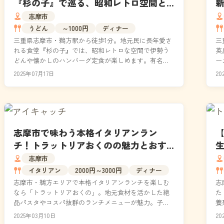
『杉の子』で巡る、昭和レトロ空間と
心温まる定食｜食レポ付き
志摩市
うどん
～1000円
ディナー
三重県志摩市・鵜方駅から徒歩1分。地元民に長年愛さ
三
れる食堂『杉の子』では、昭和レトロな空間で伊勢う
英
どんや懐かしのハンバーグ定食が楽しめます。有名人
ー
も訪れる鵜方駅前の人気店として、昔ながらの定食屋
で
2025年07月17日
20
の温か...
ラ
​志摩市で味わう本格イタリアンラン
チ！トラットリアおくのの魅力とおす
すめメニュー
志摩市
イタリアン
2000円～3000円
ディナー
志摩市・鵜方エリアで本格イタリアンランチを楽しむ
志
なら「トラットリアおくの」。地元食材を活かした絶
た
品パスタやコスパ抜群のランチメニューが魅力。子連
養
れOKの個室完備でデートや女子会にも最適。テイクア
で
2025年03月10日
20
ウト対...
に