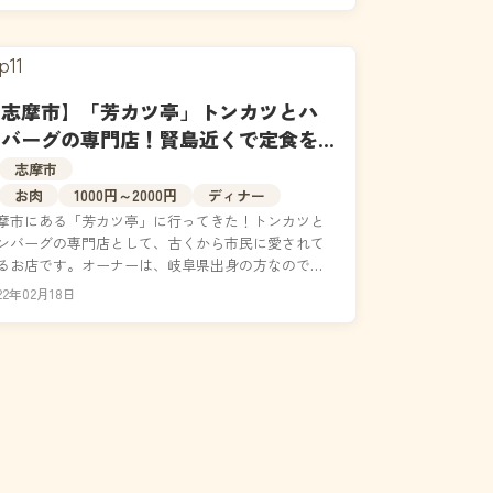
【志摩市】「芳カツ亭」トンカツとハ
ンバーグの専門店！賢島近くで定食を
食べるなら｜メニュー・食べた感想
志摩市
お肉
1000円～2000円
ディナー
摩市にある「芳カツ亭」に行ってきた！トンカツと
ンバーグの専門店として、古くから市民に愛されて
るお店です。オーナーは、岐阜県出身の方なので使
する豚肉は「美濃ヘルシーポーク」の一択。調理工
22年02月18日
を全て...