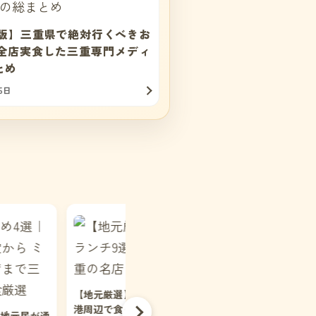
6年版】三重県で絶対行くべきお
｜全店実食した三重専門メディ
とめ
5日
】津なぎさまちランチ9選｜
べる三重の名店
【2026年版】松阪・津のひとりごは