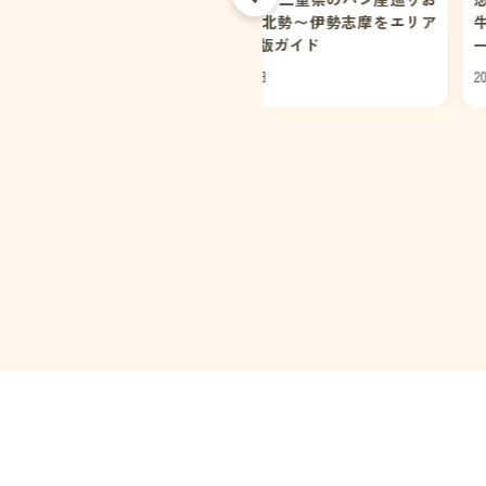
め11選｜北勢〜伊勢志摩をエリア
牛。観光とめぐる、ランチか
回る保存版ガイド
ーまで地元おすすめグルメ12選
6年07月28日
2026年07月18日