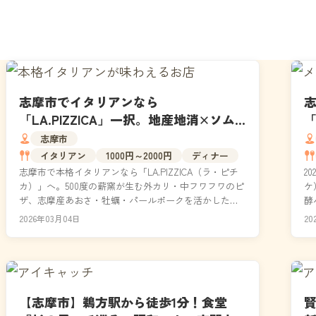
志摩市でイタリアンなら
志
「LA.PIZZICA」一択。地産地消×ソム
「
リエ厳選ワインで伊勢志摩の海を食べ
志摩市
る
イタリアン
1000円～2000円
ディナー
志摩市で本格イタリアンなら「LA.PIZZICA（ラ・ピチ
2
カ）」へ。500度の薪窯が生む外カリ・中フワフワのピ
ケ
ザ、志摩産あおさ・牡蠣・パールポークを活かした地
酵
産地消の料理、ソムリエシェフが厳選する伊勢...
の
2026年03月04日
20
【志摩市】鵜方駅から徒歩1分！食堂