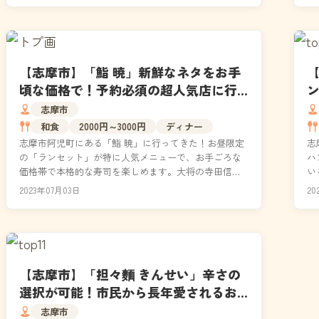
【志摩市】「鮨 暁」新鮮なネタをお手
頃な価格で！予約必須の超人気店に行
ってきた｜メニュー・食レポ
志摩市
和食
2000円～3000円
ディナー
志摩市阿児町にある「鮨 暁」に行ってきた！お昼限定
志
の「ランセット」が特に人気メニューで、お手ごろな
ハ
価格帯で本格的な寿司を楽しめます。大将の寺田信也
い
さんは、ネタの8割は地元の海産物を使用するこだわり
用
2023年07月03日
20
があ...
程
【志摩市】「担々麵 きんせい」辛さの
選択が可能！市民から長年愛されるお
店｜メニュー・駐車場
志摩市