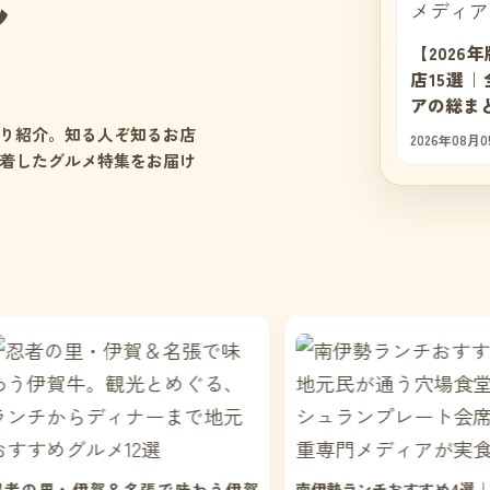
ん
【202
店15選
アの総ま
り紹介。知る人ぞ知るお店
2026年08月0
着したグルメ特集をお届け
【地元厳選
港周辺で食
わう伊賀
南伊勢ランチおすすめ4選｜地元民が通