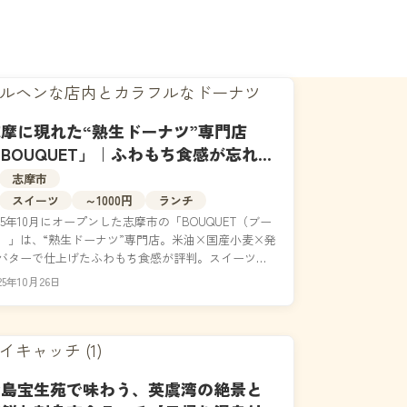
摩に現れた“熟生ドーナツ”専門店
BOUQUET」｜ふわもち食感が忘れら
れない絶品スイーツ体験
志摩市
スイーツ
～1000円
ランチ
025年10月にオープンした志摩市の「BOUQUET（ブー
）」は、“熟生ドーナツ”専門店。米油×国産小麦×発
バターで仕上げたふわもち食感が評判。スイーツと
コラボや、写真映えする店内空間も話題。...
25年10月26日
賢島宝生苑で味わう、英虞湾の絶景と