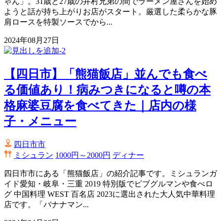
ゃん」。31歳と27歳の井村兄弟の間でラーメン屋さんを始め
ようと話が持ち上がりお店がスタート。厳選した柔らかな豚
肩ロースを特製ソースでから...
2024年08月27日
【四日市】「熊猫飯店」並んでも食べ
る価値あり！病みつきになると噂の本
格麻婆豆腐を食べてきた｜店内の様
子・メニュー
四日市市
ミシュラン
1000円～2000円
ディナー
四日市市にある「熊猫飯店」の紹介記事です。ミシュランガ
イド愛知・岐阜・三重 2019 特別版でビブグルマンや食べロ
グ 中国料理 WEST 百名店 2023に選出された大人気中華料理
店です。「バナナマン...