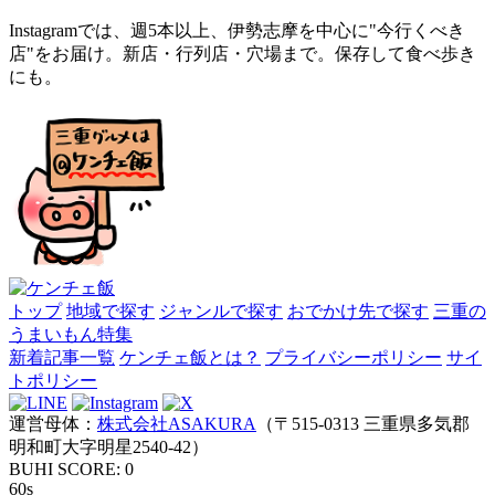
Instagramでは、週5本以上、伊勢志摩を中心に"今行くべき
店"をお届け。新店・行列店・穴場まで。保存して食べ歩き
にも。
トップ
地域で探す
ジャンルで探す
おでかけ先で探す
三重の
うまいもん特集
新着記事一覧
ケンチェ飯とは？
プライバシーポリシー
サイ
トポリシー
運営母体：
株式会社ASAKURA
（〒515-0313 三重県多気郡
明和町大字明星2540-42）
BUHI SCORE:
0
60s