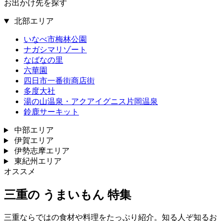
お出かけ先を探す
北部エリア
いなべ市梅林公園
ナガシマリゾート
なばなの里
六華園
四日市一番街商店街
多度大社
湯の山温泉・アクアイグニス片岡温泉
鈴鹿サーキット
中部エリア
伊賀エリア
伊勢志摩エリア
東紀州エリア
オススメ
三重の
うまいもん
特集
三重ならではの食材や料理をたっぷり紹介。知る人ぞ知るお