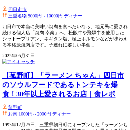
四日市市
三重名物
5000円～10000円
ディナー
四日市で本当に美味い焼肉を食べたいなら、地元民に愛され
続ける個人店「焼肉 幸楽」へ。松阪牛や飛騨牛を使用した
シャトーブリアン、ネギタン塩、極上ホルモンなどが味わえ
る本格派焼肉店です。子連れに嬉しい半個...
2025年05月31日
【菰野町】「ラーメン ちゃん」四日市
のソウルフードであるトンテキを爆
食！30年以上愛されるお店｜食レポ
菰野町
お肉
1000円～2000円
ディナー
1993年12月25日、三重県朝日町にオープンした「ラーメンち