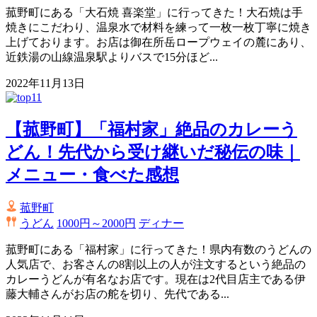
菰野町にある「大石焼 喜楽堂」に行ってきた！大石焼は手
焼きにこだわり、温泉水で材料を練って一枚一枚丁寧に焼き
上げております。お店は御在所岳ロープウェイの麓にあり、
近鉄湯の山線温泉駅よりバスで15分ほど...
2022年11月13日
【菰野町】「福村家」絶品のカレーう
どん！先代から受け継いだ秘伝の味｜
メニュー・食べた感想
菰野町
うどん
1000円～2000円
ディナー
菰野町にある「福村家」に行ってきた！県内有数のうどんの
人気店で、お客さんの8割以上の人が注文するという絶品の
カレーうどんが有名なお店です。現在は2代目店主である伊
藤大輔さんがお店の舵を切り、先代である...