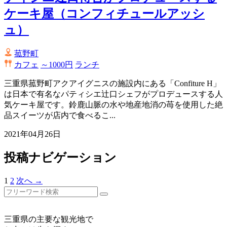
ケーキ屋（コンフィチュールアッシ
ュ）
菰野町
カフェ
～1000円
ランチ
三重県菰野町アクアイグニスの施設内にある「Confiture H」
は日本で有名なパティシエ辻口シェフがプロデュースする人
気ケーキ屋です。鈴鹿山脈の水や地産地消の苺を使用した絶
品スイーツが店内で食べるこ...
2021年04月26日
投稿ナビゲーション
1
2
次へ →
三重県の主要な観光地で