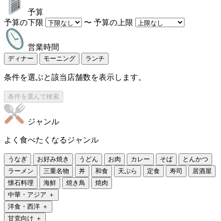
予算の下限
〜
予算の上限
営業時間
ディナー
モーニング
ランチ
条件を選ぶと該当店舗数を表示します。
条件を選んで検索
ジャンル
よく食べたくなるジャンル
うなぎ
お好み焼き
うどん
お肉
カレー
そば
とんかつ
ラーメン
三重名物
丼
和食
天ぷら
定食
寿司
居酒屋
懐石料理
海鮮
焼き鳥
焼肉
中華・アジア
＋
洋食・西洋
＋
甘党向け
＋
その他
＋