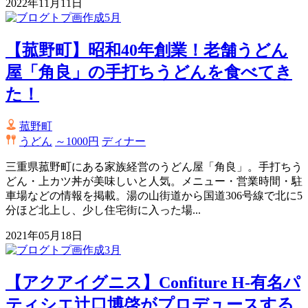
2022年11月11日
【菰野町】昭和40年創業！老舗うどん
屋「角良」の手打ちうどんを食べてき
た！
菰野町
うどん
～1000円
ディナー
三重県菰野町にある家族経営のうどん屋「角良」。手打ちう
どん・上カツ丼が美味しいと人気。メニュー・営業時間・駐
車場などの情報を掲載。湯の山街道から国道306号線で北に5
分ほど北上し、少し住宅街に入った場...
2021年05月18日
【アクアイグニス】Confiture H-有名パ
ティシエ辻口博啓がプロデュースする