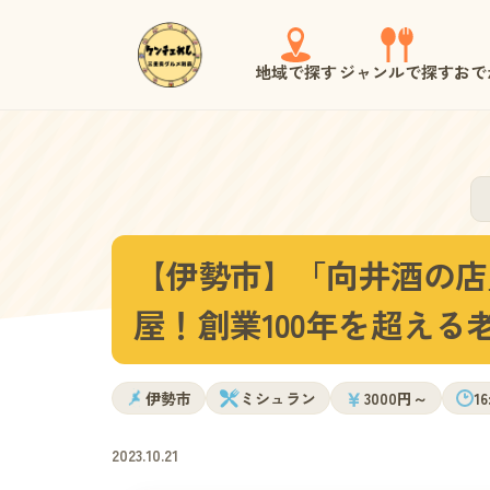
地域で探す
ジャンルで探す
おで
【伊勢市】「向井酒の店
屋！創業100年を超え
￥
伊勢市
ミシュラン
3000円～
16
2023.10.21