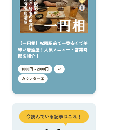
【一円相】松阪駅前で一番安くて美
味い居酒屋！人気メニュー・営業時
間を紹介！
1000円～2000円
い
カウンター席
今読んでいる記事はこれ！