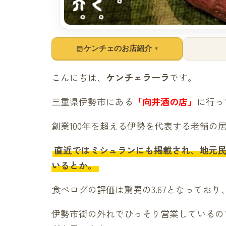
ケンチェのお店紹介
▼
こんにちは、
ケンチェラーラ
です。
三重県伊勢市にある
「向井酒の店」
に行っ
創業100年を超える伊勢を代表する老舗の
直近ではミシュランにも掲載され、地元
いるとか。
食べログの評価は驚異の3.67となってお
伊勢市街の外れでひっそり営業しているの