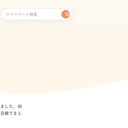
めました。四
元目線でまと