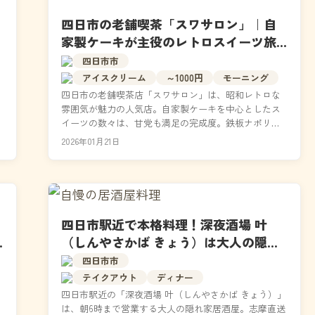
四日市の老舗喫茶「スワサロン」｜自
家製ケーキが主役のレトロスイーツ旅
へ
四日市市
アイスクリーム
～1000円
モーニング
四日市の老舗喫茶店「スワサロン」は、昭和レトロな
雰囲気が魅力の人気店。自家製ケーキを中心としたス
イーツの数々は、甘党も満足の完成度。鉄板ナポリタ
ンやモーニングも根強い人気で、喫茶好きに刺さる王
2026年01月21日
道メニュ...
四日市駅近で本格料理！深夜酒場 叶
（しんやさかば きょう）は大人の隠れ
家居酒屋
四日市市
テイクアウト
ディナー
四日市駅近の「深夜酒場 叶（しんやさかば きょう）」
は、朝6時まで営業する大人の隠れ家居酒屋。志摩直送