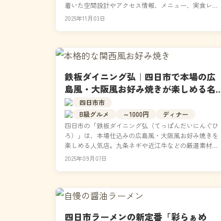
着いた空間設計やアクセス情報、メニュー、実食レビ
ューまで詳しく紹介。デートや接待、観光ランチにも
2025年11月03日
おすす...
鉄板ダイニング弘｜四日市で本場の広
島風・大阪風お好み焼きが楽しめる名
店
四日市市
B級グルメ
～1000円
ディナー
四日市の「鉄板ダイニング弘（てっぱんだいにんぐひ
ろ）」は、本場仕込みの広島風・大阪風お好み焼きを
楽しめる人気店。九条ネギや近江牛などの厳選素材を
使用し、一枚一枚を丁寧に焼き上げます。カウンター
2025年09月07日
席で感じ...
四日市ラーメンの新定番「彩らぁめ