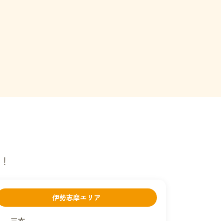
定！
伊勢志摩エリア
三玄