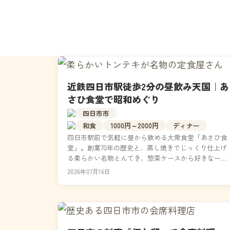
近鉄四日市駅徒歩2分の昼飲み天国｜あ
さひ食堂で昭和めぐり
四日市市
和食
1000円～2000円
ディナー
四日市駅前で気軽に昼から飲める大衆食堂「あさひ食
堂」。創業70年の歴史と、蒸し焼きでじっくり仕上げ
る柔らかい名物とんてき、惣菜ケースから好きな一品
を自分で選ぶ楽しみ方まで詳しくご紹介します。営業
2026年07月16日
時間・...