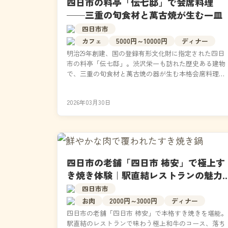
四日市の料亭「伝七邸」で会席料理
──三重の旬食材と萬古焼が生む一皿
四日市市
カフェ
5000円～10000円
ディナー
明治29年創建、国の登録有形文化財に指定された四日
市の料亭「伝七邸」。渋沢栄一も訪れた歴史ある建物
で、三重の旬食材と萬古焼の器が生む本格会席料理を
いただけます。料理長こだわりの一皿は、視覚と味覚
の両面...
2026年03月30日
四日市の老舗「四日市 柿安」で極上す
き焼き体験｜駅直結レストランの魅力
と本音レビュー
四日市市
お肉
2000円～3000円
ディナー
四日市の老舗「四日市 柿安」で本格すき焼きを堪能。
駅直結のレストランで味わう極上和牛のコース、落ち