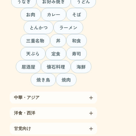
うなぎ
お好み焼き
うどん
お肉
カレー
そば
とんかつ
ラーメン
三重名物
丼
和食
天ぷら
定食
寿司
居酒屋
懐石料理
海鮮
焼き鳥
焼肉
中華・アジア
洋食・西洋
甘党向け