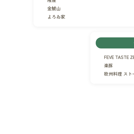
ン
金鯱山
よろゐ家
FEVE TASTE Z
楽豚
欧州料理 スト