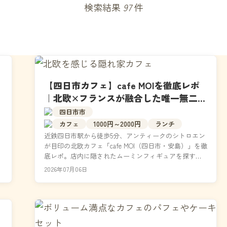
検索結果
97
件
【四日市カフェ】cafe MOIを徹底レポ
｜北欧×フランスが融合した唯一無二の
空間と絶品メニュー
四日市市
カフェ
1000円～2000円
ランチ
近鉄四日市駅から徒歩5分、アンティークのシトロエン
が目印の北欧カフェ「cafe MOI（四日市・安島）」を徹
底レポ。店内に隠されたムーミンフィギュアを探す体
験や、ペリエ仕立ての大人向けフレーバーソーダ...
2026年07月06日