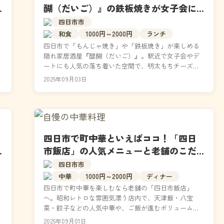
醐（だいご）』の鉄板焼きが女子会に
も大人気！アクセス＆メニューも解説
四日市市
和食
1000円～2000円
ランチ
四日市で「もんじゃ焼き」や「鉄板焼き」が楽しめる
隠れ家居酒屋『醍醐（だいご）』。駅近で女子会やデ
ートにも人気の落ち着いた空間で、明太もちチーズや
とろろもんじゃが味わえる。韓国料理や名物「爆弾サ
2025年09月03日
ワー」も...
四日市で町中華といえばココ！「四日
市飯店」の人気メニューと老舗のこだ
わりを全網羅
四日市市
中華
1000円～2000円
ディナー
四日市で町中華を楽しむなら老舗の「四日市飯店」
へ。昭和レトロな雰囲気漂う店内で、天津飯・八宝
菜・餃子などの人気中華や、ご飯が進むボリューム満
点の定食が味わえる。地元民や出張客に長年愛される
2025年09月01日