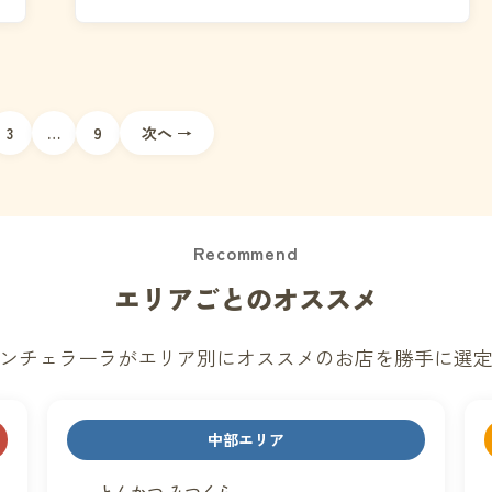
理由や店主の...
3
…
9
次へ →
Recommend
エリアごとのオススメ
ンチェラーラがエリア別にオススメのお店を勝手に選
中部エリア
とんかつ みつくら