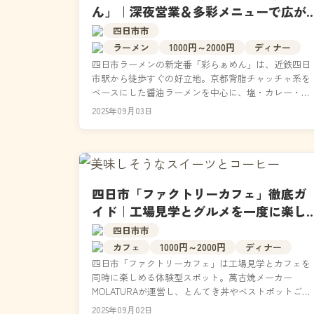
ん」｜深夜営業＆多彩メニューで広が
る楽しみ方
四日市市
ラーメン
1000円～2000円
ディナー
四日市ラーメンの新定番「彩らぁめん」は、近鉄四日
市駅から徒歩すぐの好立地。京都背脂チャッチャ系を
ベースにした醤油ラーメンを中心に、塩・カレー・つ
け麺など多彩なメニューが揃い、餃子や唐揚げなどサ
2025年09月03日
イドも充...
四日市「ファクトリーカフェ」徹底ガ
イド｜工場見学とグルメを一度に楽し
める特別なカフェ
四日市市
カフェ
1000円～2000円
ディナー
四日市「ファクトリーカフェ」は工場見学とカフェを
同時に楽しめる体験型スポット。萬古焼メーカー
MOLATURAが運営し、とんてき丼やベストポットごは
ん、モンブランなど四日市ならではのグルメを提供。
2025年09月02日