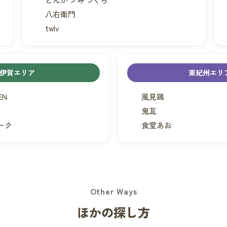
八右衛門
twlv
伊賀エリア
東紀州エリ
EN
風見鶏
鬼瓦
ーク
食堂あお
Other Ways
ほかの探し方