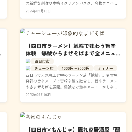
の新鮮な刺身や本格イタリアンパスタ、名物ウニバタ
ートーストなど居酒屋を超えた料理が深夜でも味わえ
2025年09月10日
ま...
【四日市ラーメン】鯱輪で味わう旨辛
体験｜爆鯱からまぜそばまで全メニュ
ーを解説
四日市市
チェーン店
1000円～2000円
ディナー
四日市で人気急上昇中のラーメン店「鯱輪」。名古屋
発祥の旨辛スープに宮崎辛麺を融合し、旨辛ラーメン
や赤まぜそばを展開。爆鯱など激辛メニューから辛味
別皿対応の安心オーダーまで幅広く対応。追い飯や豊
2025年09月06日
富なトッ...
【四日市×もんじゃ】隠れ家居酒屋『醍