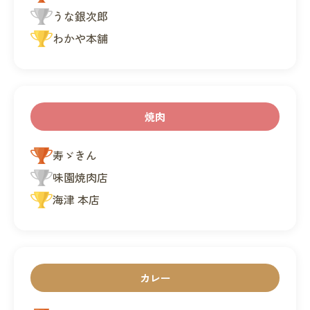
うな銀次郎
わかや本舗
焼肉
寿ゞきん
味園焼肉店
海津 本店
カレー