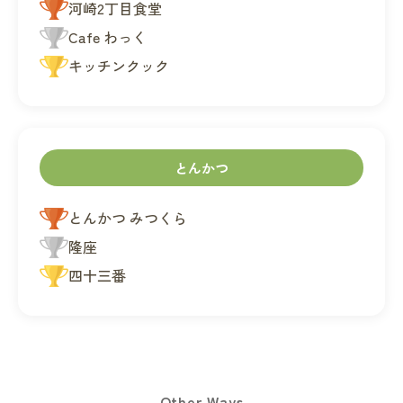
河崎2丁目食堂
Cafe わっく
キッチンクック
とんかつ
とんかつ みつくら
隆座
四十三番
Other Ways