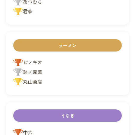
あつむら
君家
ラーメン
ピノキオ
鉢ノ葦葉
丸山商店
うなぎ
中六