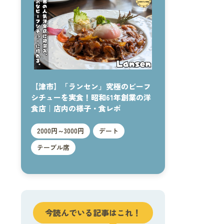
【津市】「ランセン」究極のビーフ
シチューを実食！昭和61年創業の洋
食店｜店内の様子・食レポ
2000円～3000円
デート
テーブル席
今読んでいる記事はこれ！