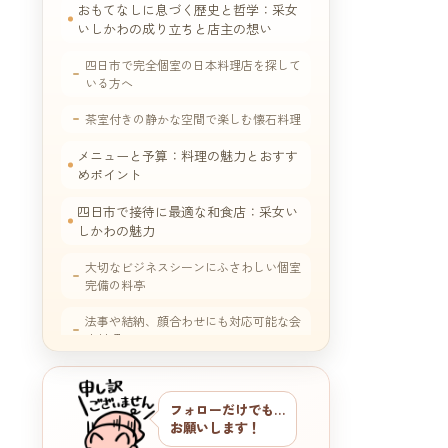
おもてなしに息づく歴史と哲学：采女
いしかわの成り立ちと店主の想い
四日市で完全個室の日本料理店を探して
いる方へ
茶室付きの静かな空間で楽しむ懐石料理
メニューと予算：料理の魅力とおすす
めポイント
四日市で接待に最適な和食店：采女い
しかわの魅力
大切なビジネスシーンにふさわしい個室
完備の料亭
法事や結納、顔合わせにも対応可能な会
席料理
四日市のミシュラン星付き日本料理店
との比較
フォローだけでも…
お願いします！
アクセスと駐車場情報：采女いしかわ