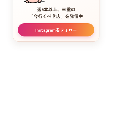
への行き方と注意点
週5本以上、三重の
食の美学を堪能する：采女いしかわの
「今行くべき店」を発信中
春の会席コース体験レポート
Instagramをフォロー