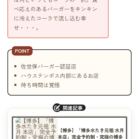
ナゲット（350円）
べ応えのあるバーガーをキンキン
ソーセージ（350円）
に冷えたコーラで流し込む幸
アメリカンドッグ（300円）
せ・・・。
デザート
クレミア（500円）
バニラ（400円）
佐世保バーガー認証店
ホットケーキ（350円）
ハウステンボス内部にあるお店
フローズンメロン（350円）
待ち時間は覚悟
フローズンソフト（450円）
ジュースフロート（400円）
コーヒーフロート（550円）
各種アルコール・ソフトドリンク（※上
記画像参照下さい）
【博多】「博多水たき元祖 水月
本店」完全予約制・究極の博多