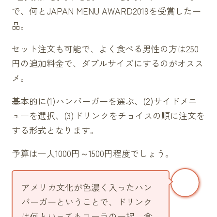
セット（1250円）
で、何とJAPAN MENU AWARD2019を受賞した一
バジルチキンバーガー
品。
単品（800円）
セット（1250円）
セット注文も可能で、よく食べる男性の方は250
チーズバーガー
円の追加料金で、ダブルサイズにするのがオスス
単品（750円）
メ。
セット（1200円）
基本的に(1)ハンバーガーを選ぶ、(2)サイドメニ
テリヤキバーガー
ューを選択、(3)ドリンクをチョイスの順に注文を
単品（750円）
する形式となります。
セット（1200円）
チリバーガー
予算は一人1000円～1500円程度でしょう。
単品（750円）
セット（1200円）
アメリカ文化が色濃く入ったハン
サイドメニュー
バーガーということで、ドリンク
ポテト（350円）
は何といってもコーラの一択。食