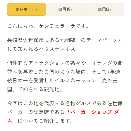
レポート
写真
詳細
▼
▼
▼
こんにちわ、
ケンチェラーラ
です。
長崎県佐世保市にある九州随一のテーマパークと
して知られるハウステンボス。
個性的なアトラクションの数々や、オランダの街
並みを再現した異国のような場内、そして7年連
続日本一を受賞したイルミネーション「光の王
国」で知られる観光地。
今回はこの地を代表する名物グルメである佐世保
バーガーの認定店である
「バーガーショップ ダ
ム」
についてご紹介します。