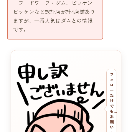
ーフードワーフ・ダム、ビッケン
ビッケンなど認証店が計4店舗あり
ますが、一番人気はダムとの情報
です。
フ
ォ
ロ
ー
だ
け
で
も…
お
願
い