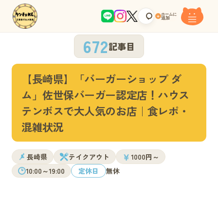
ホームに
+
追加
672
記事目
【長崎県】「バーガーショップ ダ
ム」佐世保バーガー認定店！ハウス
テンボスで大人気のお店｜食レポ・
混雑状況
￥
長崎県
テイクアウト
1000円～
10:00～19:00
定休日
無休