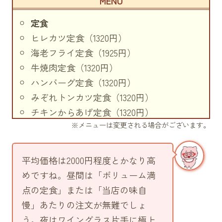
定食
ヒレカツ定食（1320円）
海老フライ定食（1925円）
牛焼肉定食（1320円）
ハンバーグ定食（1320円）
みぞれトンカツ定食（1320円）
チキンからあげ定食（1320円）
※メニューは変更される場合がございます。
ポーク生姜焼定食（1320円）
魚フライ定食（1320円）
牛ヒレ肉あみ焼き定食（2585円）
平均価格は2000円程度とかなり高
カニコロッケ定食（1760円）
めですね。昼間は「ボリューム満
牛肉弁当（1320円）
点の定食」または「当店の味自
牛ヒレ肉あみ焼きスペシャル定食（3850
慢」あたりの注文が無難でしょ
円）
う。夜はワイングラス片手に極上