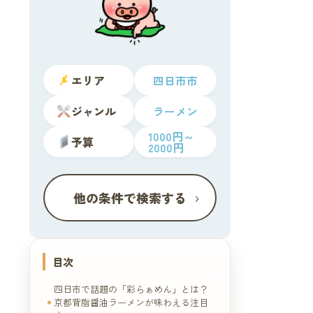
エリア
四日市市
ジャンル
ラーメン
1000円～
予算
2000円
›
他の条件で検索する
目次
四日市で話題の「彩らぁめん」とは？
京都背脂醤油ラーメンが味わえる注目