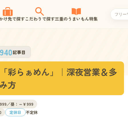
かけ先で探す
こだわりで探す
三重のうまいもん特集
940
記事目
「彩らぁめん」｜深夜営業＆多
み方
,999／昼：～￥999
0
定休日
不定休