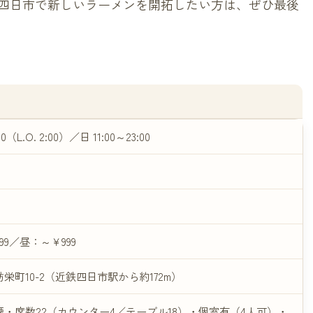
四日市で新しいラーメンを開拓したい方は、ぜひ最後
（L.O. 2:00）／日 11:00～23:00
999／昼：～￥999
栄町10-2（近鉄四日市駅から約172m）
・席数22（カウンター4／テーブル18）・個室有（4人可）・