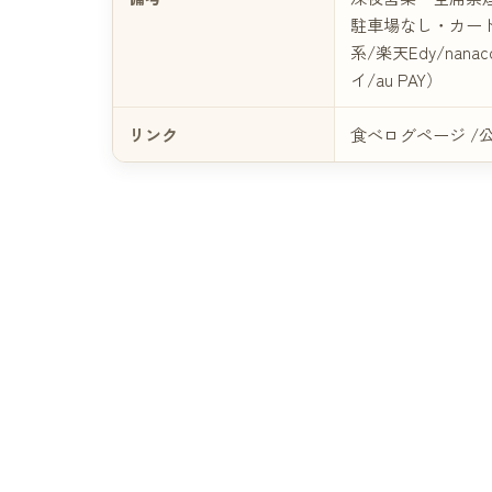
駐車場なし・カード可（
系/楽天Edy/nana
イ/au PAY）
リンク
食べログページ
/
公