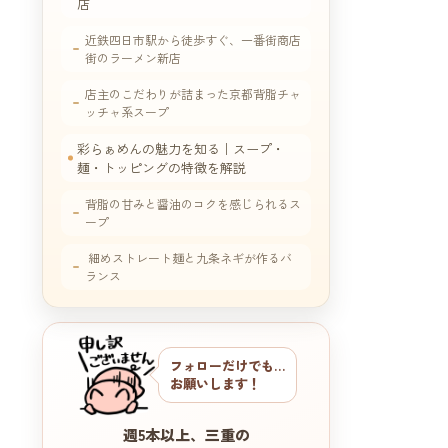
店
近鉄四日市駅から徒歩すぐ、一番街商店
街のラーメン新店
店主のこだわりが詰まった京都背脂チャ
ッチャ系スープ
彩らぁめんの魅力を知る｜スープ・
麺・トッピングの特徴を解説
背脂の甘みと醤油のコクを感じられるス
ープ
細めストレート麺と九条ネギが作るバ
ランス
四日市で背脂ラーメンを食べるなら彩
らぁめんをおすすめしたい理由
フォローだけでも…
深夜3時まで営業、締めの一杯に最適
お願いします！
彩らぁめんのメニュー一覧｜醤油・
塩・カレー・つけ麺まで勢ぞろい
週5本以上、三重の