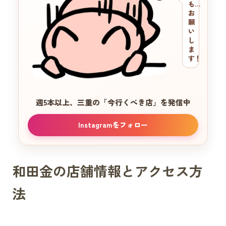
も…
お
願
い
し
ま
す！
週5本以上、三重の
「今行くべき店」を発信中
Instagramをフォロー
和田金の店舗情報とアクセス方
法