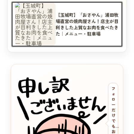
【玉城町】「おさやん」浦田牧
場直営の焼肉屋さん！店主が目
利きした上質なお肉を食べたき
た｜メニュー・駐車場
フ
ォ
ロ
ー
だ
け
で
も…
お