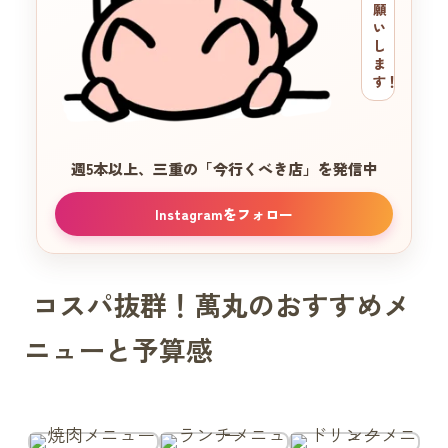
願
い
し
ま
す！
週5本以上、三重の
「今行くべき店」を発信中
Instagramをフォロー
コスパ抜群！萬丸のおすすめメ
ニューと予算感