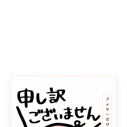
フ
ォ
ロ
ー
だ
け