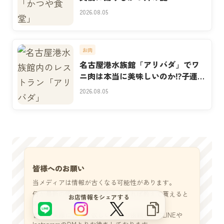
2026.08.05
お肉
名古屋港水族館「アリバダ」でワ
ニ肉は本当に美味しいのか⁉子連れ
実食
2026.08.05
サイトをもっと良くするブヒ？
皆様へのお願い
当メディアは情報が古くなる可能性があります。
何か最新の情報、誤字脱字などあれば教えて貰えると
お店情報をシェアする
ありがたいです。
また、実際に行って欲しいなどの依頼も公式LINEや