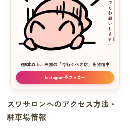
で
も…
お
願
い
し
ま
す！
週5本以上、三重の
「今行くべき店」を発信中
Instagramをフォロー
スワサロンへのアクセス方法・
駐車場情報