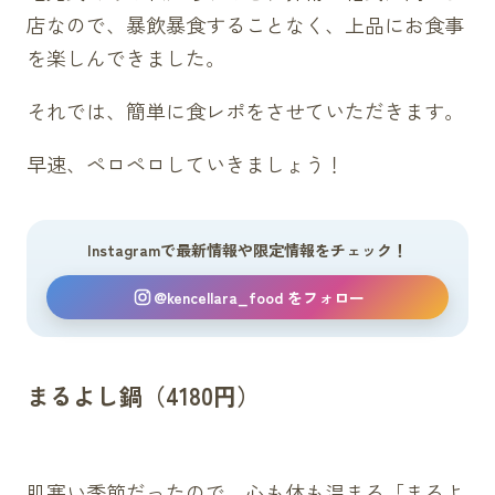
店なので、暴飲暴食することなく、上品にお食事
牛肉丼
を楽しんできました。
松阪牛
75g（2000円）
それでは、簡単に食レポをさせていただきます。
50g（1500円）
国産黒毛和牛
早速、ペロペロしていきましょう！
75g（1200円）
50g（1000円）
Instagramで最新情報や限定情報をチェック！
肉鍋
松阪牛
@kencellara_food をフォロー
75g（2500円）
50g（2000円）
まるよし鍋（4180円）
国産黒毛和牛
75g（1500円）
50g（1210円）
肌寒い季節だったので、心も体も温まる「まるよ
単品メニュー