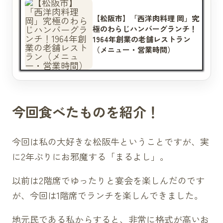
上肉しゃぶしゃぶ（6600円）
【松阪市】「西洋肉料理 岡」究
お肉の追加（4400円）
極のわらじハンバーグランチ！
1964年創業の老舗レストラン
しゃぶしゃぶ（6490円）
（メニュー・営業時間）
お肉の追加（4180円）
焼き物・鍋物
あみ焼き（13750円）
特上陶楽焼（6600円）
今回食べたものを紹介！
陶楽焼（4000円）
まるよし鍋（4180円）
今回は私の大好きな松阪牛ということですが、実
松阪牛もつ鍋（1375円）
に2年ぶりにお邪魔する「まるよし」。
追加
もつ80g（726円）
以前は2階席でゆったりと宴会を楽しんだのです
野菜（385円）
が、今回は1階席でランチを楽しんできました。
餃子の皮（25円）
地元民である私からすると、非常に格式が高いお
スープ（165円）