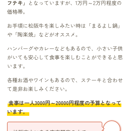
フテキ」
となっていますが、1万円～2万円程度の
松阪牛カレーライス（1870円）
価格帯。
松阪牛どて煮丼（1320円）
肉屋のとんかつ（1200円）
お手頃に松阪牛を楽しみたい時は「まるよし鍋」
海老フライ（2200円）
や「陶楽焼」などがオススメ。
肉屋のかつ丼（850円）
ハンバーグやカレーなどもあるので、小さい子供
玉子丼（500円）
がいても安心して食事を楽しむことができると思
ライス大盛り（+55円）
います。
ステーキ
松阪牛ロース芯だけステーキ（20900円）
各種お酒やワインもあるので、ステーキと合わせ
松阪牛ヒレステーキ
て是非お楽しみください。
150g（13750円）
食事は一人3000円～20000円程度の予算となって
100g（9900円）
います。
松阪牛ロースステーキ
250g（18700円）
200g（15180円）