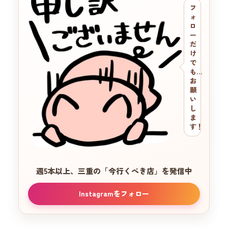
フ
ォ
ロ
ー
だ
け
で
も…
お
願
い
し
ま
す！
週5本以上、三重の
「今行くべき店」を発信中
Instagramをフォロー