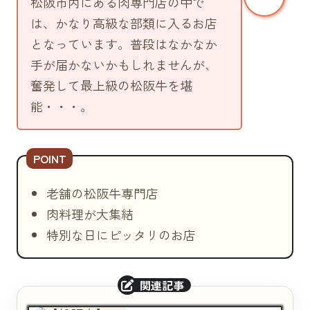
松阪市内にある肉専門店の中で
150g（11550円）
は、かなり高級な部類に入るお店
100g（7920円）
となっています。普段はなかなか
松阪牛モモステーキ
手が届かないかもしれませんが、
150g（6050円）
奮発して最上級の松阪牛を堪
100g（4400円）
能・・・。
国産黒毛和牛ロースステーキ
150g（7480円）
120g（6380円）
100g（5280円）
老舗の松阪牛専門店
鋤焼き
肉料理が大集結
牛トコすき焼き（9350円）
特別な日にピッタリのお店
お肉の追加（7700円）
すき焼き（7480円）
お肉の追加（5500円）
志ゃぶ志ゃぶ