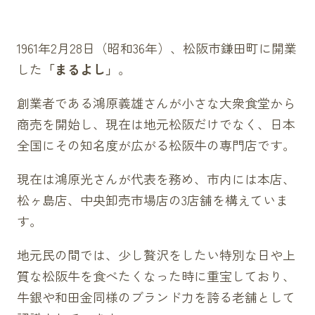
1961年2月28日（昭和36年）、松阪市鎌田町に開業
した
「まるよし」
。
創業者である鴻原義雄さんが小さな大衆食堂から
商売を開始し、現在は地元松阪だけでなく、日本
全国にその知名度が広がる松阪牛の専門店です。
現在は
鴻原光さんが代表を務め、
市内には本店、
松ヶ島店、中央卸売市場店の3店舗を構えていま
す。
地元民の間では、少し贅沢をしたい特別な日や上
質な松阪牛を食べたくなった時に重宝しており、
牛銀や和田金同様のブランド力を誇る老舗として