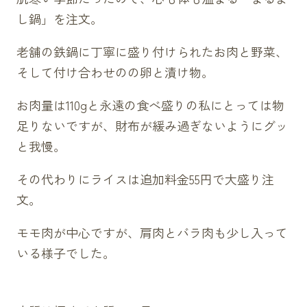
し鍋」を注文。
松阪牛ローストビーフ（1980円）
松阪牛のり巻き（1600円）
老舗の鉄鍋に丁寧に盛り付けられたお肉と野菜、
松阪牛もつ煮（1210円）
そして付け合わせのの卵と漬け物。
松阪牛しぐれ煮
醬油ベース（770円）
お肉量は110gと永遠の食べ盛りの私にとっては物
味噌ベース（693円）
足りないですが、財布が緩み過ぎないようにグッ
野菜サラダ（550円）
と我慢。
ミニサラダ（275円）
その代わりにライスは追加料金55円で大盛り注
ライス（165円）
文。
みそ汁（110円）
卵（60円）
モモ肉が中心ですが、肩肉とバラ肉も少し入って
アイスクリーム（255円）
いる様子でした。
シャーベット（255円）
各種アルコール・ソフトドリンク（上記画