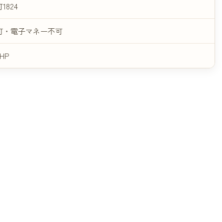
824
可・電子マネー不可
HP