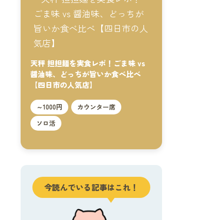
天秤 担担麺を実食レポ！ごま味 vs
醤油味、どっちが旨いか食べ比べ
【四日市の人気店】
～1000円
カウンター席
ソロ活
今読んでいる記事はこれ！