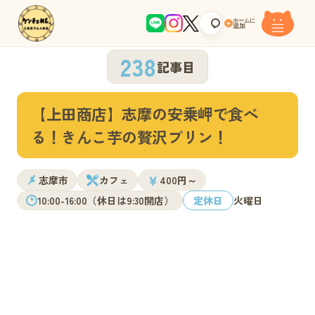
ホームに
+
追加
238
記事目
【上田商店】志摩の安乗岬で食べ
る！きんこ芋の贅沢プリン！
￥
志摩市
カフェ
400円～
10:00-16:00（休日は9:30開店）
定休日
火曜日