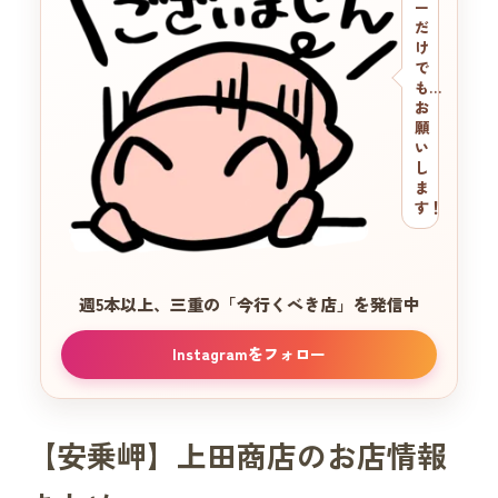
ー
だ
け
で
も…
お
願
い
し
ま
す！
週5本以上、三重の
「今行くべき店」を発信中
Instagramをフォロー
【安乗岬】上田商店のお店情報