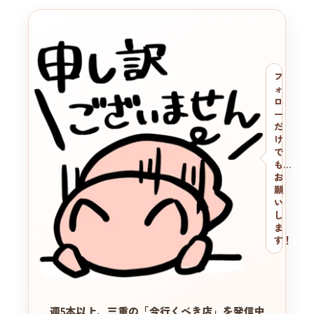
フ
ォ
ロ
ー
だ
け
で
も…
お
願
い
し
ま
す！
週5本以上、三重の
「今行くべき店」を発信中