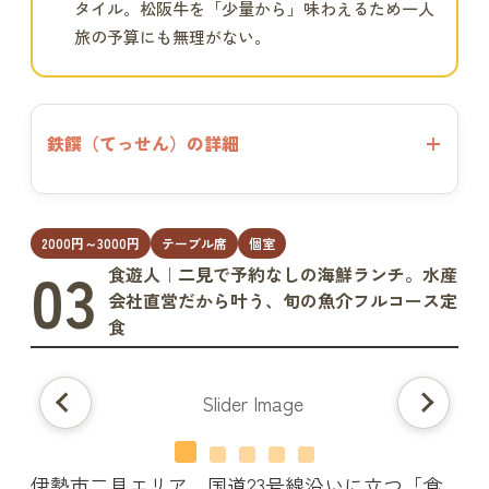
タイル。松阪牛を「少量から」味わえるため一人
旅の予算にも無理がない。
鉄饌（てっせん）の詳細
2000円～3000円
テーブル席
個室
03
食遊人｜二見で予約なしの海鮮ランチ。水産
会社直営だから叶う、旬の魚介フルコース定
食
伊勢市二見エリア、国道23号線沿いに立つ「食