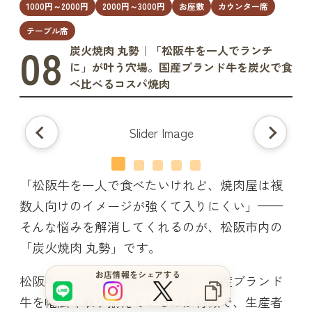
1000円～2000円
2000円～3000円
お座敷
カウンター席
テーブル席
08
炭火焼肉 丸勢｜「松阪牛を一人でランチ
に」が叶う穴場。国産ブランド牛を炭火で食
べ比べるコスパ焼肉
「松阪牛を一人で食べたいけれど、焼肉屋は複
数人向けのイメージが強くて入りにくい」——
そんな悩みを解消してくれるのが、松阪市内の
「炭火焼肉 丸勢」です。
お店情報をシェアする
松阪牛をはじめ全国の黒毛和牛・国産ブランド
牛を幅広く取り揃えているのが特徴で、生産者