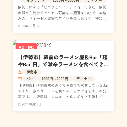
イタリアン
2000円～3000円
ディナー
伊勢市にある「ビゴリとワイン」に行ってきた！伊勢
市駅から徒歩でアクセス可能なお洒落なお店で、本格
派のボロネーゼと豊富なワインを楽しめます。特製の
ボロネーゼは、食品添加物などを一切使わない製法で
2022年08月02日
作る特殊...
閉店・移転
【伊勢市】駅前のラーメン屋＆Bar「麺
やBar 円」で激辛ラーメンを食べてき
た！｜メニュー・食レポ
伊勢市
バー
1000円～2000円
ディナー
【伊勢市】伊勢市駅の近くで深夜まで営業しているBar
であり、激辛ラーメンを食べることができます。本記
事では、お店情報・メニュー・食レポなどを詳しく掲
載。名物は炎、極、優と３段階ある激辛担々麵。辛い
2020年10月15日
もの...