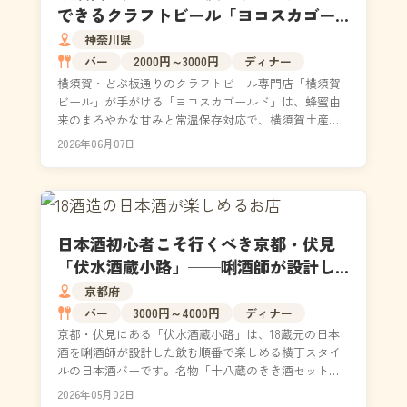
できるクラフトビール「ヨコスカゴー
ルド」をどぶ板通りで買ってきた
神奈川県
バー
2000円～3000円
ディナー
横須賀・どぶ板通りのクラフトビール専門店「横須賀
ビール」が手がける「ヨコスカゴールド」は、蜂蜜由
来のまろやかな甘みと常温保存対応で、横須賀土産の
新定番として注目を集めています。銘水・走水の湧水
2026年06月07日
と三浦半...
日本酒初心者こそ行くべき京都・伏見
「伏水酒蔵小路」──唎酒師が設計し
た飲む順番で18蔵を味わい尽くす
京都府
バー
3000円～4000円
ディナー
京都・伏見にある「伏水酒蔵小路」は、18蔵元の日本
酒を唎酒師が設計した飲む順番で楽しめる横丁スタイ
ルの日本酒バーです。名物「十八蔵のきき酒セット」
では18銘柄がコース料理のように並び、席を動かず全9
2026年05月02日
店...