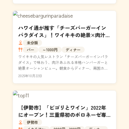
ハワイ通が推す「チーズバーガーイン
パラダイス」！ワイキキの絶景×肉汁ハ
ンバーガーで最高の一日を
未分類
バー
～1000円
ディナー
ワイキキの人気レストラン「チーズバーガーインパラ
ダイス」で味わう、肉汁あふれる本格ハンバーガーと
絶景オーシャンビュー。朝食からディナー、南国カク
テルまで揃う豊富なメニューは、ハワイ通も太鼓判の
2025年10月22日
クオリテ...
【伊勢市】「ビゴリとワイン」2022年
にオープン！三重県初のボロネーゼ専
門店・ワイン飲み放題もあり｜メニュ
伊勢市
ー・駐車場