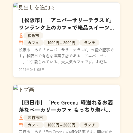
【松阪市】「アニバーサリーテラス K」
ワンランク上のカフェで絶品スイーツ
を堪能してきた｜店内の様子・メニュ
松阪市
ー
カフェ
1000円～2000円
ランチ
松阪市にある「アニバーサリーテラスK」の紹介記事で
す。松阪市で有名な洋菓子店である「アニバーサリ
ー」に併設されている、大人気カフェです。お店は、
松ヶ崎駅から徒歩約20分程の場所にあります。インス
2024年04月08日
タ映え...
【四日市】「Pee Green」緑溢れるお洒
落なベーカリーカフェ もっちり塩パン
に感動｜食レポ・メニュー
四日市市
カフェ
1000円～2000円
ランチ
四日市にある「Pee Green」の紹介記事です。開店前か