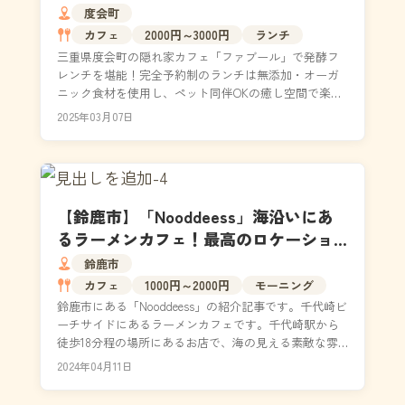
須の極上ランチとは？
度会町
カフェ
2000円～3000円
ランチ
三重県度会町の隠れ家カフェ「ファブール」で発酵フ
レンチを堪能！完全予約制のランチは無添加・オーガ
ニック食材を使用し、ペット同伴OKの癒し空間で楽し
めます。度会町の自然を望む店内で、ヘルシーなコー
2025年03月07日
ス料理...
【鈴鹿市】「Nooddeess」海沿いにあ
るラーメンカフェ！最高のロケーショ
ンでまったりモーニング｜店内の様
鈴鹿市
子・メニュー
カフェ
1000円～2000円
モーニング
鈴鹿市にある「Nooddeess」の紹介記事です。千代崎ビ
ーチサイドにあるラーメンカフェです。千代崎駅から
徒歩18分程の場所にあるお店で、海の見える素敵な雰
囲気の場所です。朝は8時からオープンしている...
2024年04月11日