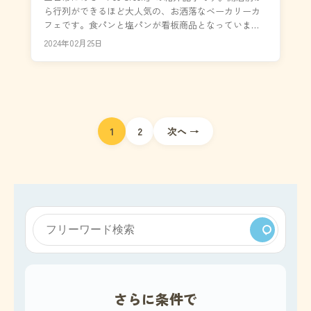
ら行列ができるほど大人気の、お洒落なベーカリーカ
フェです。食パンと塩パンが看板商品となっていま
す。「Pea Green」さんのパンの最大の特徴...
2024年02月25日
投
1
2
次へ →
稿
ナ
ビ
ゲ
ー
さらに条件で