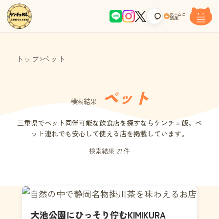
ホームに
+
追加
トップ
ペット
ペット
検索結果
三重県でペット同伴可能な飲食店を探すならケンチェ飯。ペ
ット連れでも安心して使える店を掲載しています。
検索結果
21
件
大池公園にひっそり佇むKIMIKURA