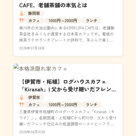
CAFE、老舗茶舗の本気とは
静岡県
カフェ
1000円～2000円
ランチ
掛川市の大池公園内にあるKIMIKURA CAFEは、老舗製
茶会社きみくらが運営する日本茶カフェです。看板の
抹茶ラテやランチプレートが評判で、手ぶらで楽しめ
るデイキャンプ用品の無料レンタルサービスも人...
2026年07月24日
【伊賀市・柘植】ログハウスカフェ
「Kiranah」| 父から受け継いだフレンチ
技術と 名阪ドライブで出会う絶景ラン
伊賀市
チ
カフェ
1000円～2000円
ランチ
三重県伊賀市柘植町のログハウスカフェ「Kiranah（キ
ラナ）」。名阪国道・上柘植ICから約10分、父から受け
継いだフレンチ仕込みの低温調理ローストビーフラン
チが味わえる隠れ家カフェです。霊山を望む絶...
2026年06月03日