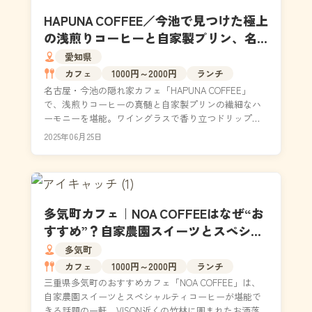
HAPUNA COFFEE／今池で見つけた極上
の浅煎りコーヒーと自家製プリン、名
古屋の新定番！？
愛知県
カフェ
1000円～2000円
ランチ
名古屋・今池の隠れ家カフェ「HAPUNA COFFEE」
で、浅煎りコーヒーの真髄と自家製プリンの繊細なハ
ーモニーを堪能。ワイングラスで香り立つドリップ、
TRUNK COFFEE出身バリスタの技術、福岡...
2025年06月25日
多気町カフェ｜NOA COFFEEはなぜ“お
すすめ”？自家農園スイーツとスペシャ
ルティコーヒーの実力に迫る
多気町
カフェ
1000円～2000円
ランチ
三重県多気町のおすすめカフェ「NOA COFFEE」は、
自家農園スイーツとスペシャルティコーヒーが堪能で
きる話題の一軒。VISON近くの竹林に囲まれたお洒落