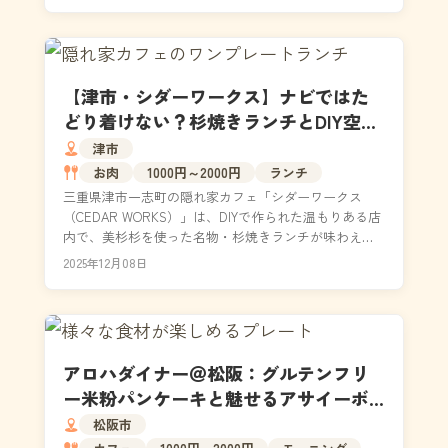
【津市・シダーワークス】ナビではた
どり着けない？杉焼きランチとDIY空間
に惚れる隠れ家カフェ
津市
お肉
1000円～2000円
ランチ
三重県津市一志町の隠れ家カフェ「シダーワークス
（CEDAR WORKS）」は、DIYで作られた温もりある店
内で、美杉杉を使った名物・杉焼きランチが味わえる
注目スポット。ナビでも迷う秘密基地のような空間...
2025年12月08日
アロハダイナー＠松阪：グルテンフリ
ー米粉パンケーキと魅せるアサイーボ
ウルのハワイアンカフェ
松阪市