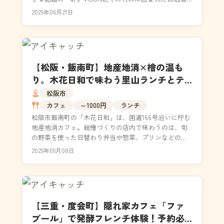
空間で、テラス席やコンセント付きカウンター、...
2025年06月21日
【松阪・飯南町】地産地消×檜の温も
り。木花日和で味わう里山ランチとテ
イクアウト｜国道166号沿い
松阪市
カフェ
～1000円
ランチ
松阪市飯南町の「木花日和」は、国道166号沿いに佇む
地産地消カフェ。総檜づくりの店内で味わうのは、旬
の野菜を使った日替わり弁当や惣菜、プリンなどの手
作りスイーツ。里山の景色と木の温もりに癒されなが
2025年05月08日
ら、...
【三重・度会町】隠れ家カフェ「ファ
ブール」で発酵フレンチ体験！予約必