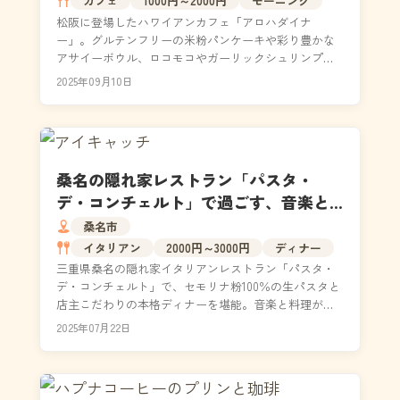
カフェ
1000円～2000円
モーニング
松阪に登場したハワイアンカフェ「アロハダイナ
ー」。グルテンフリーの米粉パンケーキや彩り豊かな
アサイーボウル、ロコモコやガーリックシュリンプな
ど多彩なメニューが揃い、女子会やモーニング、子連
2025年09月10日
れやペット同...
桑名の隠れ家レストラン「パスタ・
デ・コンチェルト」で過ごす、音楽と
生パスタが奏でる極上イタリアンディ
桑名市
ナー
イタリアン
2000円～3000円
ディナー
三重県桑名の隠れ家イタリアンレストラン「パスタ・
デ・コンチェルト」で、セモリナ粉100％の生パスタと
店主こだわりの本格ディナーを堪能。音楽と料理が融
合する非日常空間で、女子会・デート・子連れにも最
2025年07月22日
適な...