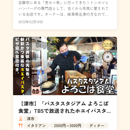
志摩市にある「芳カツ亭」に行ってきた！トンカツと
ハンバーグの専門店として、古くから市民に愛されて
いるお店です。オーナーは、岐阜県出身の方なので使
用する豚肉は「美濃ヘルシーポーク」の一択。調理工
2022年02月18日
程を全て...
【津市】「パスタスタジアム よろこば
食堂」TBSで放送されたホエイパスタが
大人気！ピザ食べ放題付き！
津市
イタリアン
2000円～3000円
ディナー