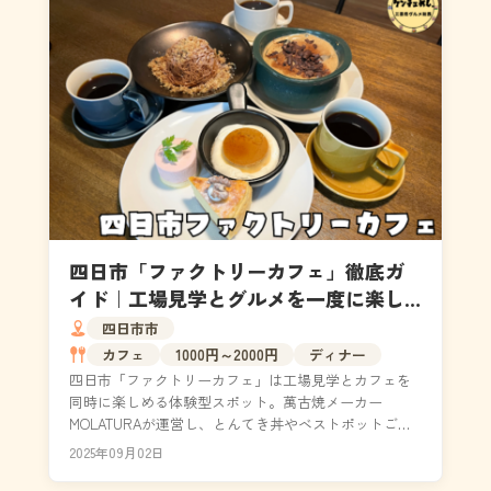
四日市「ファクトリーカフェ」徹底ガ
イド｜工場見学とグルメを一度に楽し
める特別なカフェ
四日市市
カフェ
1000円～2000円
ディナー
四日市「ファクトリーカフェ」は工場見学とカフェを
同時に楽しめる体験型スポット。萬古焼メーカー
MOLATURAが運営し、とんてき丼やベストポットごは
ん、モンブランなど四日市ならではのグルメを提供。
2025年09月02日
倉庫リ...