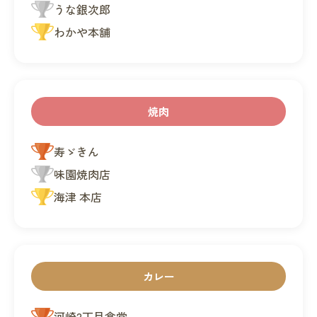
うな銀次郎
わかや本舗
焼肉
寿ゞきん
味園焼肉店
海津 本店
カレー
河崎2丁目食堂