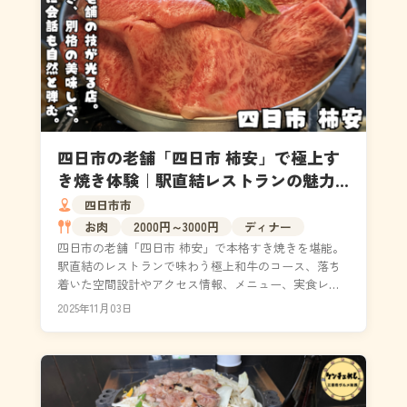
四日市の老舗「四日市 柿安」で極上す
き焼き体験｜駅直結レストランの魅力
と本音レビュー
四日市市
お肉
2000円～3000円
ディナー
四日市の老舗「四日市 柿安」で本格すき焼きを堪能。
駅直結のレストランで味わう極上和牛のコース、落ち
着いた空間設計やアクセス情報、メニュー、実食レビ
ューまで詳しく紹介。デートや接待、観光ランチにも
2025年11月03日
おすす...