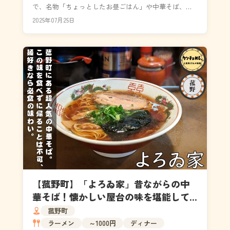
で、名物「ちょっとしたお昼ごはん」や中華そば、う
どん、定食などボリューム満点の絶品ランチが楽しめ
2025年07月25日
ます。家族...
【菰野町】「よろゐ家」昔ながらの中
華そば！懐かしい屋台の味を堪能して
きた｜メニュー・食レポ
菰野町
ラーメン
～1000円
ディナー