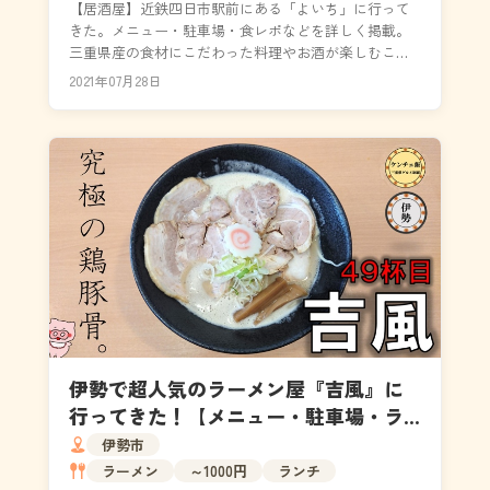
【居酒屋】近鉄四日市駅前にある「よいち」に行って
きた。メニュー・駐車場・食レポなどを詳しく掲載。
三重県産の食材にこだわった料理やお酒が楽しむこと
ができるお店。紀伊長島港から直送された魚介類、地
2021年07月28日
元野菜を...
伊勢で超人気のラーメン屋『吉風』に
行ってきた！【メニュー・駐車場・ラ
ーメンの種類】
伊勢市
ラーメン
～1000円
ランチ