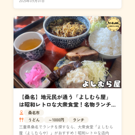
2025年09月01日
理由や店主の...
【桑名】地元民が通う「よしむら屋」
は昭和レトロな大衆食堂！名物ランチ
＆アクセス情報まで完全解説
桑名市
うどん
～1000円
ランチ
三重県桑名でランチを探すなら、大衆食堂「よしむら
屋（よしむらや）」がおすすめ！昭和レトロな店内