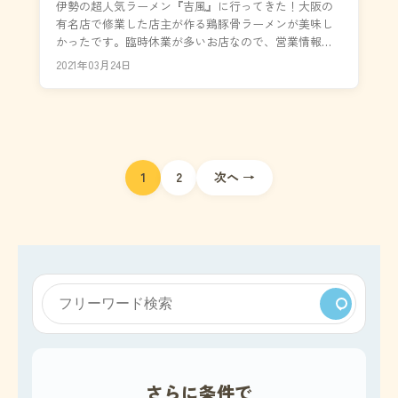
伊勢の超人気ラーメン『吉風』に行ってきた！大阪の
有名店で修業した店主が作る鶏豚骨ラーメンが美味し
かったです。臨時休業が多いお店なので、営業情報は
お店の公式ブログをチェックしましょう。伊勢市駅JR
2021年03月24日
側改札...
投
1
2
次へ →
稿
ナ
ビ
ゲ
ー
さらに条件で