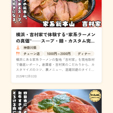
横浜・吉村家で体験する“家系ラーメン
の真価”──スープ・麺・カスタム完全
ガイド
神奈川県
チェーン店
1000円～2000円
ディナー
横浜にある家系ラーメンの聖地「吉村家」を現地取材
で徹底レポート。創業者・吉村実のこだわりから、カ
スタマイズのコツ、裏メニュー、混雑回避のタイミン
グまで完全網羅。直系と資本系の違いも解説し、家系
2025年12月02日
ラーメン...