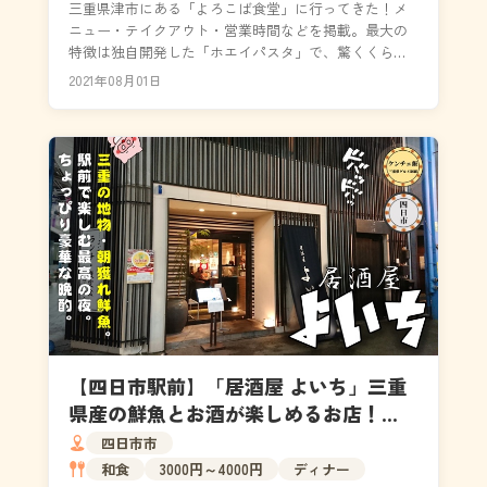
三重県津市にある「よろこば食堂」に行ってきた！メ
ニュー・テイクアウト・営業時間などを掲載。最大の
特徴は独自開発した「ホエイパスタ」で、驚くくらい
モチモチとした食感の麺でした。2021年1月にTBSの「...
2021年08月01日
【四日市駅前】「居酒屋 よいち」三重
県産の鮮魚とお酒が楽しめるお店！
（メニュー・駐車場）
四日市市
和食
3000円～4000円
ディナー