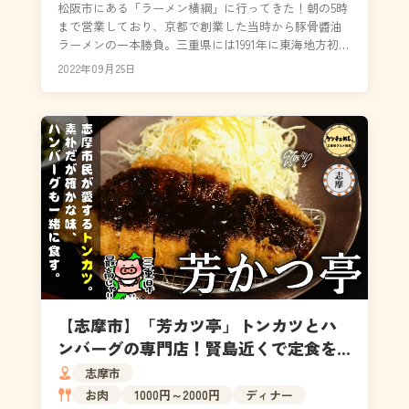
松阪市にある「ラーメン横綱」に行ってきた！朝の5時
まで営業しており、京都で創業した当時から豚骨醬油
ラーメンの一本勝負。三重県には1991年に東海地方初上
陸、そして松阪市には2016年5月16日に満を持...
2022年09月25日
【志摩市】「芳カツ亭」トンカツとハ
ンバーグの専門店！賢島近くで定食を
食べるなら｜メニュー・食べた感想
志摩市
お肉
1000円～2000円
ディナー