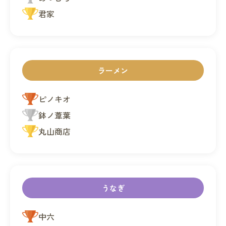
君家
ラーメン
ピノキオ
鉢ノ葦葉
丸山商店
うなぎ
中六