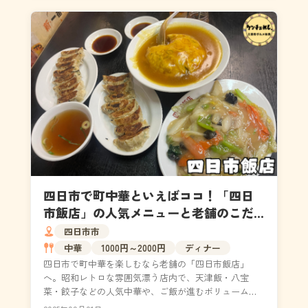
四日市で町中華といえばココ！「四日
市飯店」の人気メニューと老舗のこだ
わりを全網羅
四日市市
中華
1000円～2000円
ディナー
四日市で町中華を楽しむなら老舗の「四日市飯店」
へ。昭和レトロな雰囲気漂う店内で、天津飯・八宝
菜・餃子などの人気中華や、ご飯が進むボリューム満
点の定食が味わえる。地元民や出張客に長年愛される