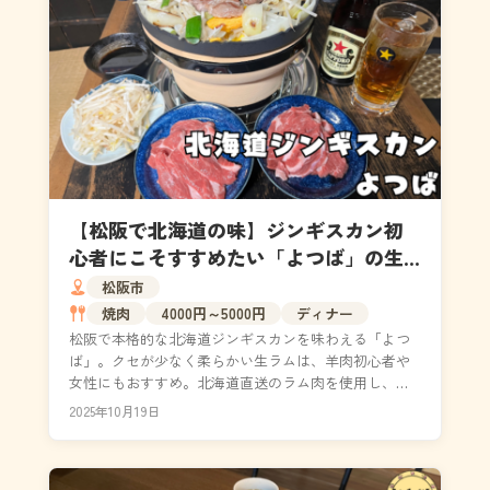
【松阪で北海道の味】ジンギスカン初
心者にこそすすめたい「よつば」の生
ラム体験
松阪市
焼肉
4000円～5000円
ディナー
松阪で本格的な北海道ジンギスカンを味わえる「よつ
ば」。クセが少なく柔らかい生ラムは、羊肉初心者や
女性にもおすすめ。北海道直送のラム肉を使用し、ジ
ンギスカン文化の再現にこだわる店主の情熱が光りま
2025年10月19日
す。松阪...