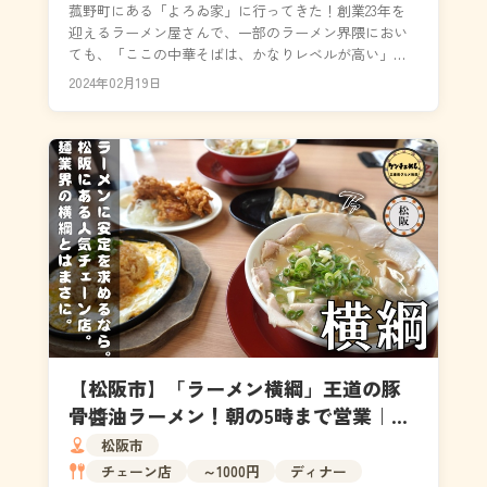
菰野町にある「よろゐ家」に行ってきた！創業23年を
迎えるラーメン屋さんで、一部のラーメン界隈におい
ても、「ここの中華そばは、かなりレベルが高い」と
噂されるほどの人気店。”屋台の味”の醤油が効いた中
2024年02月19日
華そ...
【松阪市】「ラーメン横綱」王道の豚
骨醬油ラーメン！朝の5時まで営業｜メ
ニュー・食べた感想
松阪市
チェーン店
～1000円
ディナー