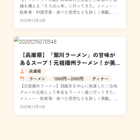
舗を構える「そろばん亭」に行ってきた。メニュー・
駐車場・料理写真・食べた感想などを詳しく掲載。独
自農法で生産されたお米は、肉厚のカツと相性抜群！
2020年12月16日
たっぷ...
【兵庫県】「紫川ラーメン」の甘味が
あるスープ！元祖播州ラーメン！が美
味すぎる｜メニュー・駐車場
兵庫県
ラーメン
1000円～2000円
ディナー
【元祖播州ラーメン】西脇市を中心に発達したご当地
グルメの元祖として有名なラーメン屋に行ってきた。
メニュー・駐車場・食べた感想などを詳しく掲載。 戦
後女性の口に合うように改良されたもので、特徴は甘
2020年12月15日
味のあ...