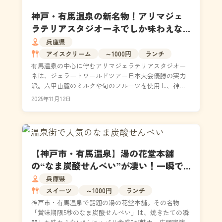
神戸・有馬温泉の新名物！アリマジェ
ラテリアスタジオーネでしか味わえな
い極上ジェラート
兵庫県
アイスクリーム
～1000円
ランチ
有馬温泉の中心に佇むアリマジェラテリアスタジオー
ネは、ジェラートワールドツアー日本大会優勝の実力
派。六甲山麓のミルクや旬のフルーツを使用し、神戸
の地素材と伝統を活かした極上の一品が味わえます。
2025年11月12日
カフェ利...
【神戸市・有馬温泉】湯の花堂本舗
の“なま炭酸せんべい”が凄い！一瞬で
変わる味と食感とは
兵庫県
スイーツ
～1000円
ランチ
神戸市・有馬温泉で話題の湯の花堂本舗。その名物
「賞味期限5秒のなま炭酸せんべい」は、焼きたての瞬