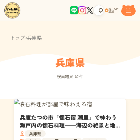
ホームに
+
追加
トップ
兵庫県
兵庫県
検索結果
10
件
兵庫たつの市「懐石宿 潮里」で味わう
瀬戸内の懐石料理──海辺の絶景と地
元食材づくし
兵庫県