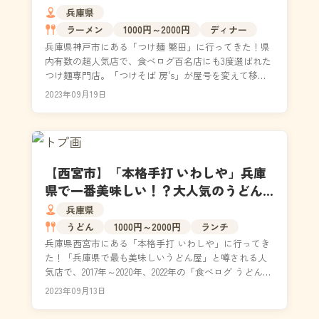
店｜食レポ・駐車場
兵庫県
ラーメン
1000円～2000円
ディナー
兵庫県神戸市にある「つけ麺 繁田」に行ってきた！県
内有数の超人気店で、食べログ百名店にも3度選ばれた
つけ麺専門店。「つけそば 房's」が屋号を変えて移転
開業したお店で、2014年10月から通算すると約...
2023年09月19日
【西宮市】「本格手打 いわしや」兵庫
県で一番美味しい！？大人気のうどん
屋に潜入してきた｜食レポ・メニュー
兵庫県
うどん
1000円～2000円
ランチ
兵庫県西宮市にある「本格手打 いわしや」に行ってき
た！「兵庫県で最も美味しいうどん屋」と噂される人
気店で、2017年～2020年、2022年の「食べログ うどん
百名店」を5回受賞しているうどん界の第...
2023年09月13日