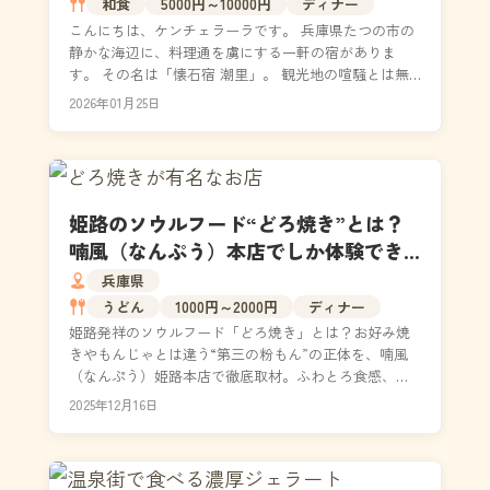
和食
5000円～10000円
ディナー
こんにちは、ケンチェラーラです。 兵庫県たつの市の
静かな海辺に、料理通を虜にする一軒の宿がありま
す。 その名は「懐石宿 潮里」。 観光地の喧騒とは無
縁の新舞子海岸に佇み、四季折々の瀬戸内の恵みを丁
2026年01月25日
寧に...
姫路のソウルフード“どろ焼き”とは？
喃風（なんぷう）本店でしか体験でき
ない、粉もん革命の真実
兵庫県
うどん
1000円～2000円
ディナー
姫路発祥のソウルフード「どろ焼き」とは？お好み焼
きやもんじゃとは違う“第三の粉もん”の正体を、喃風
（なんぷう）姫路本店で徹底取材。ふわとろ食感、ス
プーンで食べる意外なスタイル、だしで味わう儀式的
2025年12月16日
な食べ...