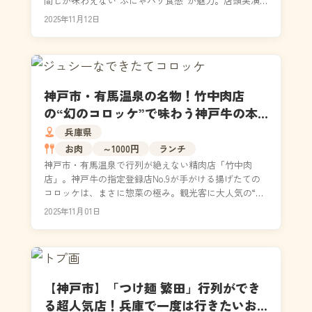
間しか味わえない“ふにゃパリ食感”が魅力。店頭実演
や職人技も注目の、食べ歩きにぴったりな限定スイー
2025年11月12日
ツを現...
神戸市・有馬温泉の名物！竹中肉店
の“幻のコロッケ”で味わう神戸牛の本
気
兵庫県
お肉
～1000円
ランチ
神戸市・有馬温泉で行列が絶えない精肉店「竹中肉
店」。神戸牛の指定登録店No.9が手がける揚げたての
コロッケは、まさに惣菜の極み。観光客に大人気の“幻
のゴロッケ”を求めて早朝から人が並ぶ理由とは？老舗
2025年11月01日
な...
【神戸市】「つけ麺 繁田」行列ができ
る超人気店！兵庫で一度は行きたいお