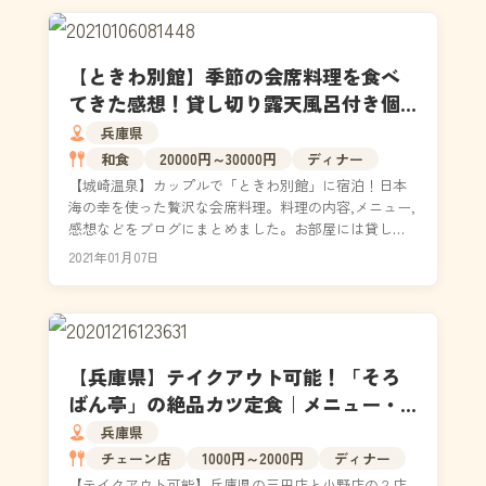
【ときわ別館】季節の会席料理を食べ
てきた感想！貸し切り露天風呂付き個
室で癒される旅！
兵庫県
和食
20000円～30000円
ディナー
【城崎温泉】カップルで「ときわ別館」に宿泊！日本
海の幸を使った贅沢な会席料理。料理の内容,メニュー,
感想などをブログにまとめました。お部屋には貸し切
り露天風呂があり、浴衣を着て外湯巡りが可能。無料
2021年01月07日
送迎...
【兵庫県】テイクアウト可能！「そろ
ばん亭」の絶品カツ定食｜メニュー・
駐車場
兵庫県
チェーン店
1000円～2000円
ディナー
【テイクアウト可能】兵庫県の三田店と小野店の２店