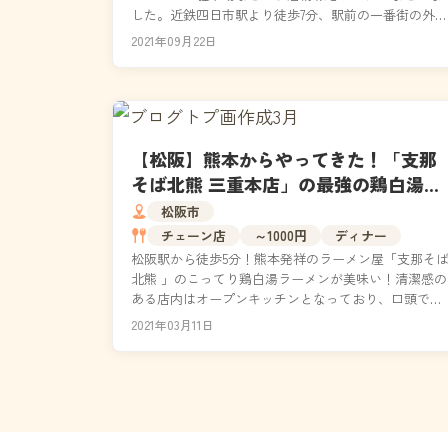
した。近鉄四日市駅より徒歩7分、駅前の一番街の外れ
にあります。店主は骨付鳥の本場香川県で修業された
2021年09月22日
後に、...
【松阪】熊本からやってきた！「支那
そば北熊 三重本店」の最強の鶏白湯ラ
ーメン！
松阪市
チェーン店
～1000円
ディナー
松阪駅から徒歩5分！熊本発祥のラーメン屋「支那そ
北熊 」のこってり鶏白湯ラーメンが美味い！清潔感の
ある店内はオープンキッチンとなっており、口頭で注
文を行います。営業時間・メニュー・オススメのラー
2021年03月11日
メン...