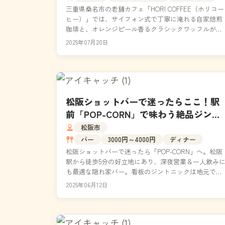
三重県桑名市の老舗カフェ「HORI COFFEE（ホリコー
ヒー）」では、サイフォン式で丁寧に淹れる自家焙煎
珈琲と、オレンジピール香るクラシックワッフルが絶
品。昭和レトロな落ち着いた店内は、おしゃれで静...
2025年07月20日
松阪ショットバーで迷ったらここ！駅
前「POP-CORN」で味わう絶品ジント
ニック｜深夜の一人飲みにオススメ
松阪市
バー
3000円～4000円
ディナー
松阪ショットバーで迷ったら「POP-CORN」へ。松阪
駅から徒歩5分の好立地にあり、深夜営業＆一人飲み
も最適な隠れ家バー。看板のジントニックは地元でも
屈指の完成度。フードも豊富で出張時や松阪夜飲みに..
2025年06月12日