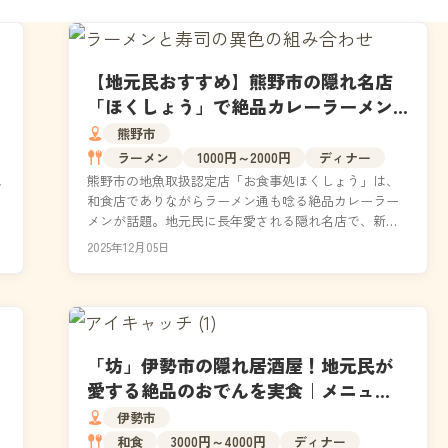
【地元民おすすめ】熊野市の隠れ名店
「ほくしょう」で絶品カレーラーメン
と地魚ランチを堪能！
熊野市
ラーメン
1000円～2000円
ディナー
低
熊野市の地魚取扱認定店「お食事処ほくしょう」は、
和食店でありながらラーメン通も唸る絶品カレーラー
し
メンが話題。地元民に長年愛される隠れ名店で、新鮮
な地魚ランチと魚介出汁香る一杯を堪能しませんか？
2025年12月05日
観光途中...
「坊」伊勢市の隠れ居酒屋！地元民が
愛する絶品のおでんを実食｜メニュ
ー・予約方法など
伊勢市
和食
3000円～4000円
ディナー