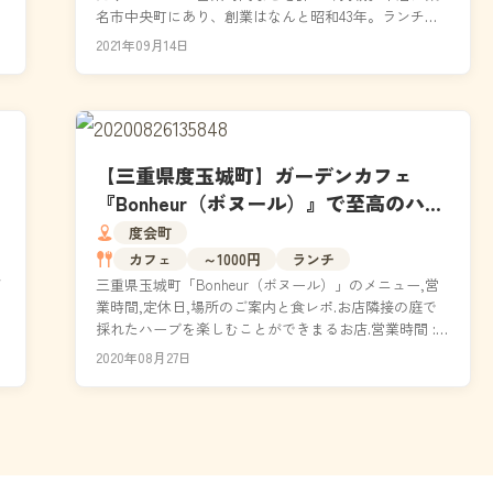
名市中央町にあり、創業はなんと昭和43年。ランチや
ディナーでは11種類の生パスタが楽しめます。特に人気
2021年09月14日
なの...
【三重県度玉城町】ガーデンカフェ
『Bonheur（ボヌール）』で至高のハー
ブティーを楽しむ！（お店情報・メニ
度会町
ュー・イベント等紹介）
カフェ
～1000円
ランチ
ば
三重県玉城町「Bonheur（ボヌール）」のメニュー,営
業時間,定休日,場所のご案内と食レポ.お店隣接の庭で
採れたハーブを楽しむことができまるお店.営業時間 :
10:00～18:00,定休日 : 水...
2020年08月27日