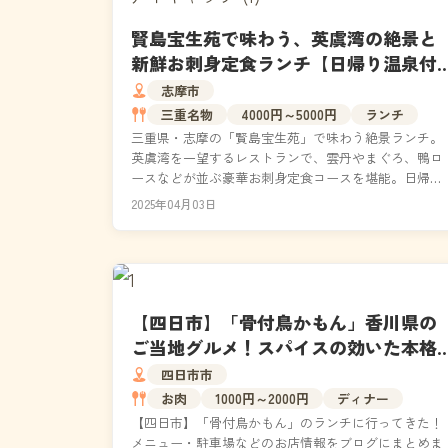
賢島宝生苑で味わう、英虞湾の絶景と
新鮮お刺身定食ランチ【日帰り温泉付
き】
志摩市
三重名物
4000円～5000円
ランチ
三重県・志摩の「賢島宝生苑」で味わう絶景ランチ。
英虞湾を一望するレストランで、雲丹やまぐろ、鴨ロ
ースなどが並ぶ豪華お刺身定食コースを堪能。日帰り
でも真珠が浮かぶ庭園露天風呂を楽しめる温泉付きプ
2025年04月03日
ランが人...
【四日市】「骨付鳥かもん」香川県の
ご当地グルメ！スパイスの効いた本格
派の骨付鶏ランチ（駐車場・メニュ
四日市市
ー）
お肉
1000円～2000円
ディナー
【四日市】「骨付鳥かもん」のランチに行ってきた！
メニュー・駐車場などのお店情報をブログにまとめま