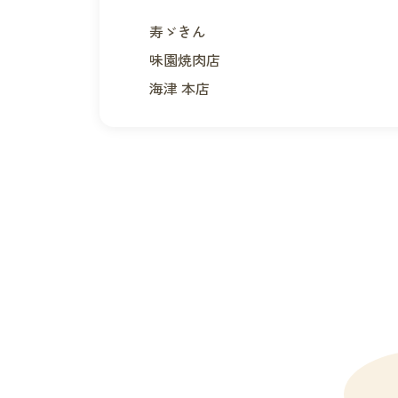
寿ゞきん
味園焼肉店
海津 本店