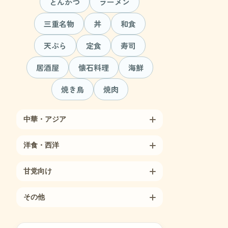
とんかつ
ラーメン
三重名物
丼
和食
天ぷら
定食
寿司
居酒屋
懐石料理
海鮮
焼き鳥
焼肉
中華・アジア
洋食・西洋
甘党向け
その他