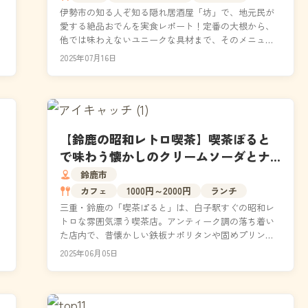
伊勢市の知る人ぞ知る隠れ居酒屋「坊」で、地元民が
愛する絶品おでんを実食レポート！定番の大根から、
他では味わえないユニークな具材まで、そのメニュー
を詳しくご紹介します。さらに、気になる予約方法や
2025年07月16日
お店の雰...
【鈴鹿の昭和レトロ喫茶】喫茶ぽると
で味わう懐かしのクリームソーダとナ
ポリタン｜白子駅周辺
鈴鹿市
カフェ
1000円～2000円
ランチ
三重・鈴鹿の「喫茶ぽると」は、白子駅すぐの昭和レ
に
トロな雰囲気漂う喫茶店。アンティーク調の落ち着い
た店内で、昔懐かしい鉄板ナポリタンや固めプリン、
.
季節限定のクリームソーダが楽しめます。一人でも入
2025年06月05日
りやすく...