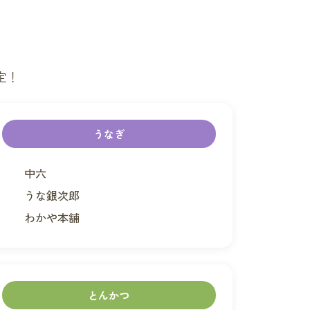
定！
うなぎ
中六
うな銀次郎
わかや本舗
とんかつ