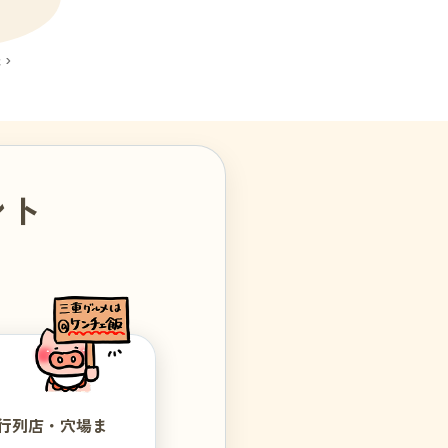
›
ント
・行列店・穴場ま