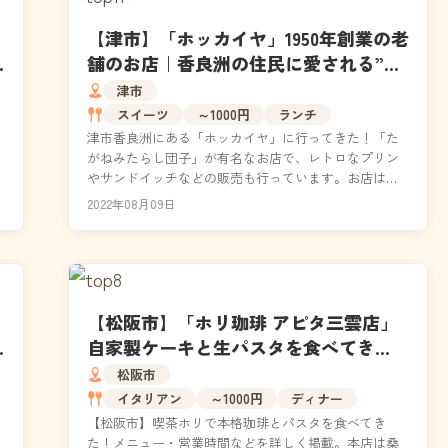
【津市】「ホッカイヤ」1950年創業の老
舗のお店｜香良洲の住民に愛される”み
たらし団子”を食べてきた！
津市
スイーツ
～1000円
ランチ
津市香良洲にある「ホッカイヤ」に行ってきた！「た
がねみたらし団子」が有名なお店で、レトロなプリン
やサンドイッチなどの販売も行っています。お店は津
市香良洲の住宅街の一角にあり、国道23号線から海岸
2022年08月09日
方面に...
【松阪市】「ホリ珈琲 アピタ三雲店」
自家製ケーキと生パスタを食べてき
た！（メニュー・店内の様子）
松阪市
イタリアン
～1000円
ディナー
【松阪市】喫茶ホリで本格珈琲とパスタを食べてき
た！メニュー・営業時間などを詳しく掲載。本店は桑