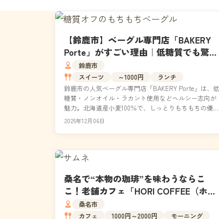
【鈴鹿市】ベーグル専門店「BAKERY
Porte」がすごい理由｜低糖質でも驚く
ほど美味しいヘルシー系ベーグルと
鈴鹿市
は？
スイーツ
～1000円
ランチ
鈴鹿市の人気ベーグル専門店「BAKERY Porte」は、
糖質・ノンオイル・ラカント使用などヘルシー志向が
魅力。北海道産小麦100％で、しっとりもちもちの優
い食感を実現。素材・製法・空間すべてにこ...
2025年12月06日
桑名で“本物の珈琲”を味わうならこ
こ！老舗カフェ「HORI COFFEE（ホリ
コーヒー）」で五感が震える時間を
桑名市
カフェ
1000円～2000円
モーニング