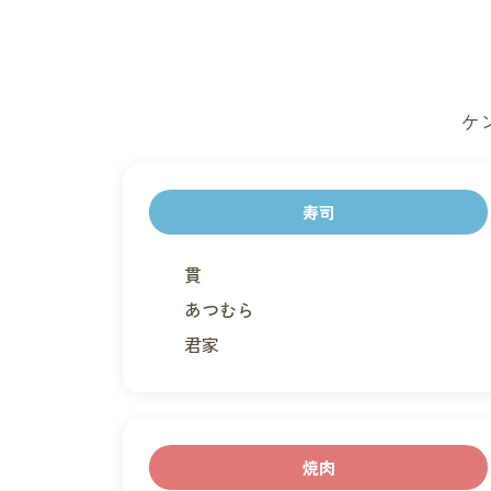
ケ
寿司
貫
あつむら
君家
焼肉