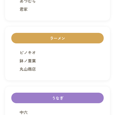
あつむら
君家
ラーメン
ピノキオ
鉢ノ葦葉
丸山商店
うなぎ
中六