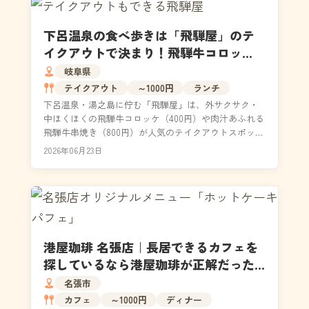
下呂温泉の食べ歩きは「飛騨屋」のテ
イクアウトで決まり！飛騨牛コロッ
ケ・串焼きを片手に温泉街を満喫しよ
岐阜県
う
テイクアウト
～1000円
ランチ
下呂温泉・湯之島に佇む「飛騨屋」は、外サクサク・
中ほくほくの飛騨牛コロッケ（400円）や肉汁あふれる
飛騨牛串焼き（800円）が人気のテイクアウトスポット
です。江戸の豪商・飛騨屋久兵衛ゆかりの屋号を持ち...
2026年06月23日
港屋珈琲 名張店｜長居できるカフェを
探しているなら港屋珈琲が正解だった
件
名張市
カフェ
～1000円
ディナー