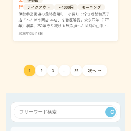
伊勢市
テイクアウト
～1000円
モーニング
伊勢参宮街道の最終宿場町・小俣町に佇む老舗和菓子
店「へんばや商店 本店」を徹底解説。安永四年（1775
年）創業、250年守り続ける無添加へんば餅の由来・知
られざる2つの誕生秘話・職人のこだわりから、イ...
2026年05月18日
投
1
2
3
…
35
次へ →
稿
ナ
ビ
ゲ