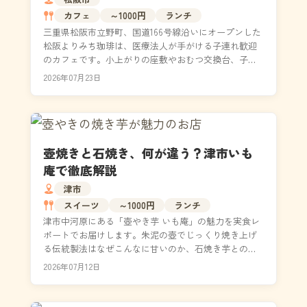
カフェ
～1000円
ランチ
三重県松阪市立野町、国道166号線沿いにオープンした
松阪よりみち珈琲は、医療法人が手がける子連れ歓迎
のカフェです。小上がりの座敷やおむつ交換台、子ど
も椅子まで完備し、老舗ミンデン珈琲とのコラボブレ
2026年07月23日
ンド...
壺焼きと石焼き、何が違う？津市いも
庵で徹底解説
津市
スイーツ
～1000円
ランチ
津市中河原にある「壺やき芋 いも庵」の魅力を実食レ
ポートでお届けします。朱泥の壺でじっくり焼き上げ
る伝統製法はなぜこんなに甘いのか、石焼き芋との違
いを科学的な視点から解説。人気のやき芋シェイク
2026年07月12日
や、昭和...