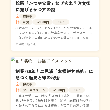
松阪「かつや食堂」なぜ玄米？注文後
に揚げるかつ丼の謎
松阪市
和食
～1000円
ランチ
松阪市朝田町にひっそりと佇む「かつや食堂」。白米
ではなく玄米ご飯を選ぶ常連客が多く、ガラスケース
に並ぶ惣菜と自由に組み合わせる独自のスタイルが魅
力です。看板のカツ丼は注文が入ってから一枚ずつ丁
2026年08月05日
寧に揚げ...
創業280年！二見浦「お福餅甘味処」に
息づく歴史と味の秘密
伊勢市
アイスクリーム
～1000円
ランチ
三重県伊勢市二見浦の「お福餅甘味処」を徹底解説。
元文3年創業、280年以上続く老舗で、赤福餅との違い
や職人の手作業による波模様など専門性の高い情報を