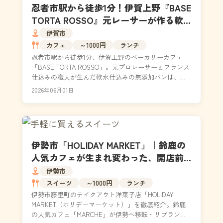
忍者市駅から徒歩1分！伊賀上野『BASE
TORTA ROSSO』元レーサーが作る軟
水仕込みパンの実力とは
伊賀市
カフェ
～1000円
ランチ
忍者市駅から徒歩1分、伊賀上野のベーカリーカフェ
「BASE TORTA ROSSO」。元プロレーサーとフランス
仕込みの職人が生んだ軟水仕込みの無添加パンは、リ
ッツ・カールトン京都やJALも認めた本格派...
2026年06月01日
伊勢市「HOLIDAY MARKET」｜鈴鹿の
人気カフェが生まれ変わった、開店前
から行列のテイクアウト洋菓子店
伊勢市
スイーツ
～1000円
ランチ
伊勢市藤里町のテイクアウト洋菓子店「HOLIDAY
MARKET（ホリデーマーケット）」を徹底紹介。鈴鹿
の人気カフェ「MARCHE」が伊勢へ移転・リブランデ