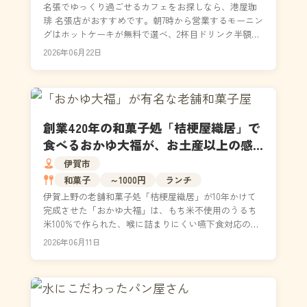
名張でゆっくり過ごせるカフェをお探しなら、港屋珈
琲 名張店がおすすめです。朝7時から営業するモーニン
グはホットケーキが無料で選べ、2杯目ドリンク半額で
長居も快適。有機焙煎の本格ドリップコーヒーや名物
2026年06月22日
ス...
創業420年の和菓子処「桔梗屋織居」で
食べるおかゆ大福が、お土産以上の感
動をくれる理由
伊賀市
和菓子
～1000円
ランチ
伊賀上野の老舗和菓子処「桔梗屋織居」が10年かけて
完成させた「おかゆ大福」は、もち米不使用のうるち
米100%で作られた、喉に詰まりにくい嚥下食対応の大
福です。口に含むとさらりと溶ける独自の食感と自家
2026年06月11日
製...