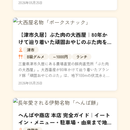
ィングした話題店で、苺のタルト・チョコレート...
2026年05月25日
【津市久居】ぶた肉の大西屋｜80年か
けて辿り着いた頑固おやじのぶた肉を
農場直売所で食べてきた
津市
B級グルメ
～1000円
ランチ
三重県津市久居にある農場直営の豚肉直売所「ぶた肉
の大西屋」。大西畜産が80年かけて辿り着いたブラン
ド豚「頑固おやじのぶた」は、地下100mの伏流水と特
別飼料で育てた臭みゼロのジューシーな豚肉です。久
2026年05月25日
居...
へんばや商店 本店 完全ガイド｜イート
イン・メニュー・駐車場・由来まで地
元民目線で徹底解説