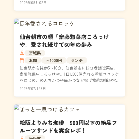
紹介。実食したお福アイスマックや天然氷かき氷など
2026年08月02日
の人...
仙台朝市の顔「齋藤惣菜店ころっけ
や」愛され続けて60年の歩み
宮城県
お肉
～1000円
ランチ
仙台駅から徒歩5〜10分、仙台朝市に佇む老舗惣菜店、
齋藤惣菜店ころっけや。1日1,500個売れる看板コロッケ
をはじめ、めんちかつや串かつなど揚げ物約20種が常
時並びます。営業時間は10時から17時、日...
2026年07月28日
松阪よりみち珈琲｜500円以下の絶品フ
ルーツサンドを実食レポ！
松阪市