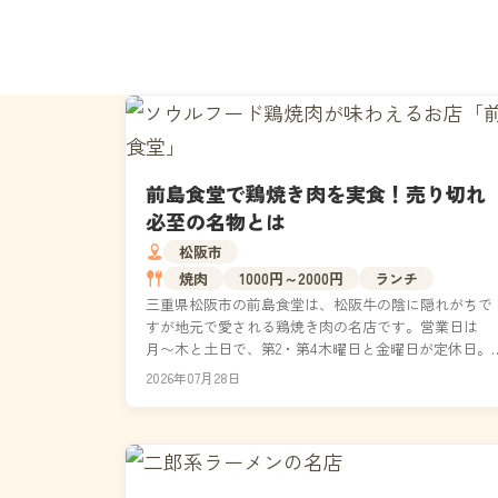
前島食堂で鶏焼き肉を実食！売り切れ
必至の名物とは
松阪市
焼肉
1000円～2000円
ランチ
三重県松阪市の前島食堂は、松阪牛の陰に隠れがちで
すが地元で愛される鶏焼き肉の名店です。営業日は
月〜木と土日で、第2・第4木曜日と金曜日が定休日。
名物の若どり・親どり・きも・せせりは各580円均一
2026年07月28日
で、人...