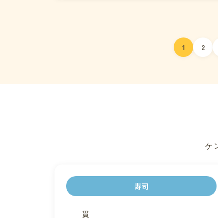
投
1
2
稿
ナ
ビ
ゲ
ケ
ー
シ
寿司
ョ
貫