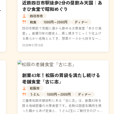
近鉄四日市駅徒歩2分の昼飲み天国｜あ
さひ食堂で昭和めぐり
四日市市
和食
1000円～2000円
ディナー
四日市駅前で気軽に昼から飲める大衆食堂「あさひ食
堂」。創業70年の歴史と、蒸し焼きでじっくり仕上げ
る柔らかい名物とんてき、惣菜ケースから好きな一品
を自分で選ぶ楽しみ方まで詳しくご紹介します。営業
2026年07月16日
時間・...
創業43年！松阪の胃袋を満たし続ける
老舗食堂「古に志」
松阪市
うどん
1000円～2000円
ディナー
三重県松阪市朝田町にある「古に志」は、創業43年を
誇る地域密着の大衆食堂です。名物は国産生鶏肉を使
った鶏からあげ定食と、うどん2玉にご飯付きのびっく