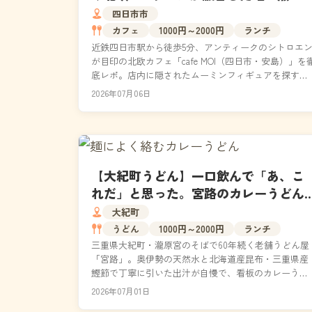
空間と絶品メニュー
四日市市
カフェ
1000円～2000円
ランチ
近鉄四日市駅から徒歩5分、アンティークのシトロエ
が目印の北欧カフェ「cafe MOI（四日市・安島）」を
底レポ。店内に隠されたムーミンフィギュアを探す体
験や、ペリエ仕立ての大人向けフレーバーソーダ...
2026年07月06日
【大紀町うどん】一口飲んで「あ、こ
れだ」と思った。宮路のカレーうどん
が60年愛され続ける、納得の理由
大紀町
うどん
1000円～2000円
ランチ
三重県大紀町・瀧原宮のそばで60年続く老舗うどん屋
「宮路」。奥伊勢の天然水と北海道産昆布・三重県産
鰹節で丁寧に引いた出汁が自慢で、看板のカレーうど
んは一度食べたら忘れられない味です。紀勢大内山IC
2026年07月01日
から...