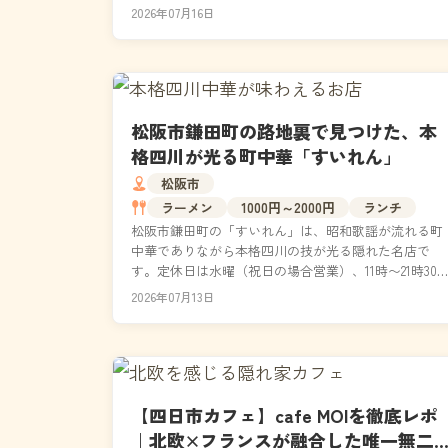
間・駐車場・実際に食べた本音レポートまで詳しくお
2026年07月16日
届けしま...
松阪市鎌田町の路地裏で見つけた、本
格四川が光る町中華「すいれん」
松阪市
ラーメン
1000円～2000円
ランチ
松阪市鎌田町の「すいれん」は、昭和歌謡が流れる町
中華でありながら本格四川の技が光る隠れた名店で
す。定休日は水曜（祝日の場合営業）、11時〜21時30
（L.O.21時）まで営業。本格四川麻婆豆腐や担々...
2026年07月13日
【四日市カフェ】cafe MOIを徹底レポ
｜北欧×フランスが融合した唯一無二