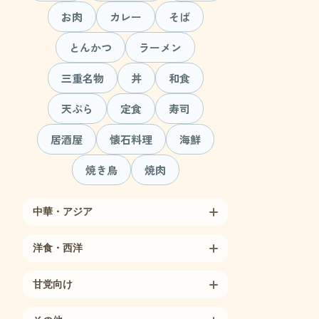
お肉
カレー
そば
とんかつ
ラーメン
三重名物
丼
和食
天ぷら
定食
寿司
居酒屋
懐石料理
海鮮
焼き鳥
焼肉
中華・アジア
洋食・西洋
甘党向け