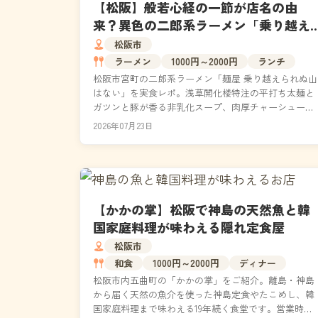
【松阪】般若心経の一節が店名の由
来？異色の二郎系ラーメン「乗り越え
られぬ山はない」を徹底取材
松阪市
ラーメン
1000円～2000円
ランチ
松阪市宮町の二郎系ラーメン「麺屋 乗り越えられぬ山
はない」を実食レポ。浅草開化楼特注の平打ち太麺と
ガツンと豚が香る非乳化スープ、肉厚チャーシューの
実力を徹底解説。般若心経に通じる店名の由来、和食
2026年07月23日
出汁を...
【かかの掌】松阪で神島の天然魚と韓
国家庭料理が味わえる隠れ定食屋
松阪市
和食
1000円～2000円
ディナー
松阪市内五曲町の「かかの掌」をご紹介。離島・神島
から届く天然の魚介を使った神島定食やたこめし、韓
国家庭料理まで味わえる19年続く食堂です。営業時