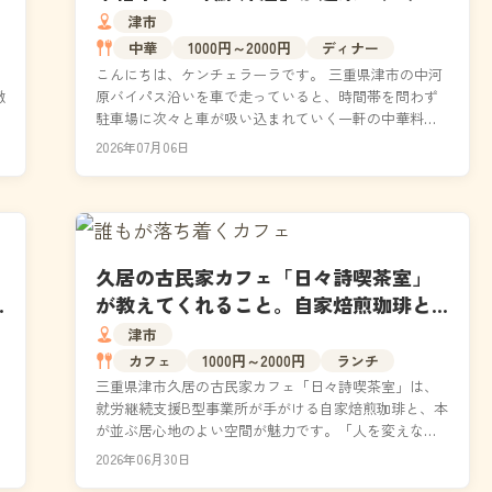
ーで満席になるわけ
津市
中華
1000円～2000円
ディナー
ン
こんにちは、ケンチェラーラです。 三重県津市の中河
徹
原バイパス沿いを車で走っていると、時間帯を問わず
駐車場に次々と車が吸い込まれていく一軒の中華料理
店があります。 「味鮮 津店」です。 安くてボリュー
2026年07月06日
ム...
久居の古民家カフェ「日々詩喫茶室」
が教えてくれること。自家焙煎珈琲と
居場所の話
津市
カフェ
1000円～2000円
ランチ
三重県津市久居の古民家カフェ「日々詩喫茶室」は、
就労継続支援B型事業所が手がける自家焙煎珈琲と、本
が並ぶ居心地のよい空間が魅力です。「人を変えな
い」という哲学のもと、生きづらさを抱える人から地
2026年06月30日
域住民ま...