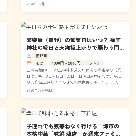
り五目うどん。冷凍肉を使わない手間暇かけた調理
2026年07月16日
と、圧...
喜楽屋（菰野）の営業日はいつ？ 福王
神社の縁日と天狗坂上がりで賑わう門
前町の休憩所を徹底レポ
菰野町
そば
1000円～2000円
ランチ
三重県菰野町・福王神社参道入口にある喜楽屋の営業
日は、毎月3日・13日・23日・日曜日が中心です。縁日
分
や天狗坂上がりに合わせて地域住民がボランティアで
運営するこの休憩所では、遊友会が丁寧に手打ちする
2026年07月06日
十...
子連れでも気兼ねなく行ける！津市の
の
本格中華「味鮮 津店」が週末ファミリ