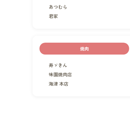
ン
あつむら
君家
焼肉
寿ゞきん
味園焼肉店
海津 本店